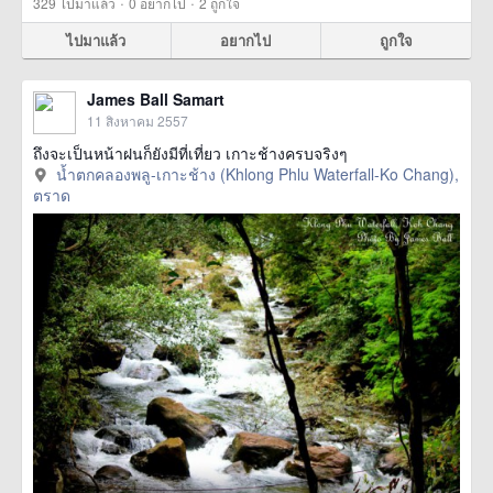
·
·
329
ไปมาแล้ว
0
อยากไป
2
ถูกใจ
ไปมาแล้ว
อยากไป
ถูกใจ
James Ball Samart
11 สิงหาคม 2557
ถึงจะเป็นหน้าฝนก็ยังมีที่เที่ยว เกาะช้างครบจริงๆ
น้ำตกคลองพลู-เกาะช้าง (Khlong Phlu Waterfall-Ko Chang),
ตราด