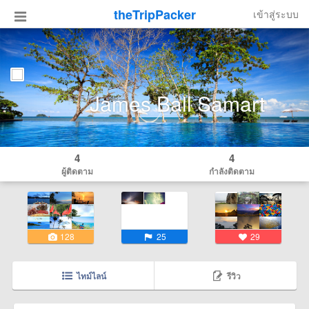
theTripPacker
เข้าสู่ระบบ
James Ball Samart
4
4
ผู้ติดตาม
กำลังติดตาม
128
25
29
ไทม์ไลน์
รีวิว