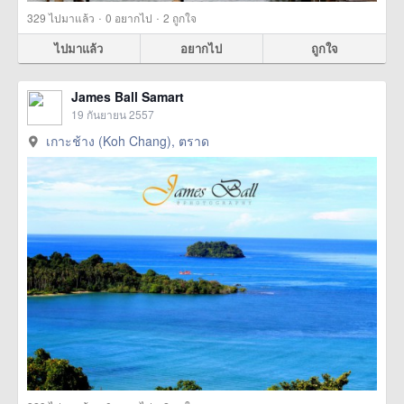
·
·
329
ไปมาแล้ว
0
อยากไป
2
ถูกใจ
ไปมาแล้ว
อยากไป
ถูกใจ
James Ball Samart
19 กันยายน 2557
เกาะช้าง (Koh Chang), ตราด