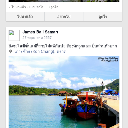
·
·
7
ไปมาแล้ว
0
อยากไป
3
ถูกใจ
ไปมาแล้ว
อยากไป
ถูกใจ
James Ball Samart
27 พฤษภาคม 2557
ถึงจะโลซีซั่นแต่ก็สวยไม่แพ้กันน่ะ ห้องพักถูกและเป็นส่วนตัวมาก
เกาะช้าง (Koh Chang), ตราด