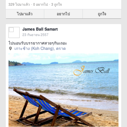
·
·
329
ไปมาแล้ว
0
อยากไป
3
ถูกใจ
ไปมาแล้ว
อยากไป
ถูกใจ
James Ball Samart
23 กันยายน 2557
ไปนอนรับบรรยากาศสวยๆกันเถอะ
เกาะช้าง (Koh Chang), ตราด