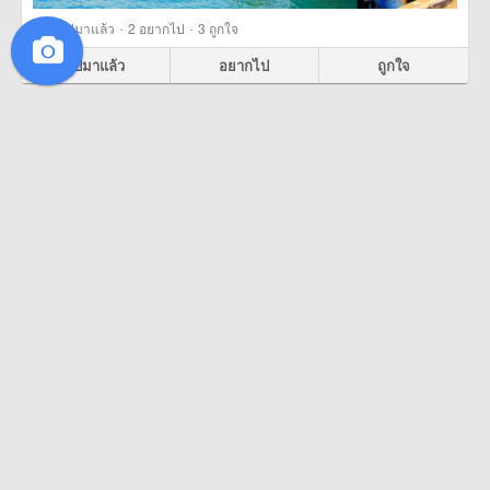
·
·
329
ไปมาแล้ว
2
อยากไป
3
ถูกใจ
ไปมาแล้ว
อยากไป
ถูกใจ
James Ball Samart
27 เมษายน 2557
ทะเลสีคราม
ศรีปากประ รีสอร์ท (Sripakpra Resort Thalenoi), พัทลุง