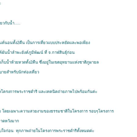
ร
ยวกับน้ำ.....
็นท์นอนทั้ง2คืน เป็นการเที่ยวแบบประหยัดและพอเพียง
ผันน้ำลำพะยังค์ภูมิพัฒน์ ที่ จ.กาฬสินธุ์ก่อน
งเก็บน้ำห้วยหวดทั้ง2คืน ซึ่งอยู่ในเขตอุทยานแห่งชาติภูผายล
ายสำหรับนักท่องเที่ยว
้อมูลโครงการพระราชดำริ และเทคนิคถ่ายภาพไปพร้อมกันค่ะ
ย โดยเฉพาะความสวยงามของธรรมชาติในโครงการ รอบๆโครงการ
นคาดหวังมาก
ะทับใจก่อน ทุกภาพถ่ายในโครงการพระราชดำริทั้งหมดค่ะ