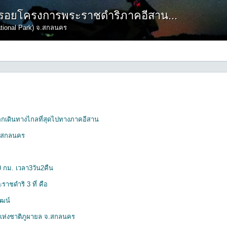
ามรอยโครงการพระราชดำริภาคอีสาน...
tional Park) จ.สกลนคร
ออกเดินทางไกลที่สุดไปทางภาคอีสาน
์-สกลนคร
0 กม. เวลา3วัน2คืน
ชดำริ 3 ที่ คือ
ัฒน์
นแห่งชาติภูผายล จ.สกลนคร