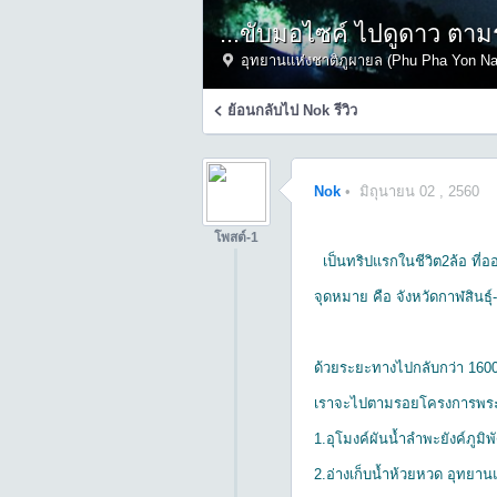
...ขับมอไซค์ ไปดูดาว ต
อุทยานแห่งชาติภูผายล (Phu Pha Yon Na
ย้อนกลับไป
Nok
รีวิว
Nok
•
มิถุนายน 02 , 2560
โพสต์-1
เป็นทริปแรกในชีวิต2ล้อ ที่
จุดหมาย คือ จังหวัดกาฬสินธุ
ด้วยระยะทางไปกลับกว่า 160
เราจะไปตามรอยโครงการพระรา
1.อุโมงค์ผันน้ำลำพะยังค์ภูมิพ
2.อ่างเก็บน้ำห้วยหวด อุทยา