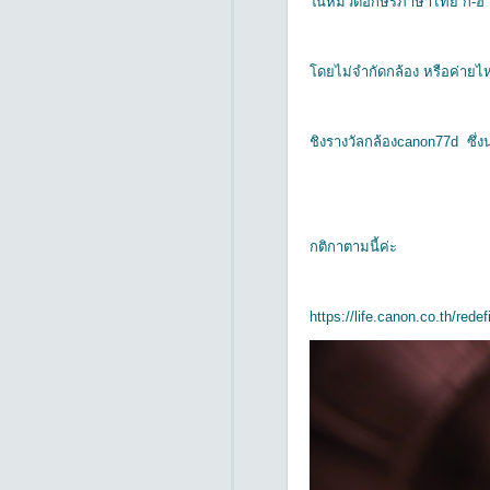
ในหมวดอักษรภาษาไทย ก-ฮ
โดยไม่จำกัดกล้อง หรือค่ายไห
ชิงรางวัลกล้องcanon77d ซึ่ง
กติกาตามนี้ค่ะ
https://life.canon.co.th/redef