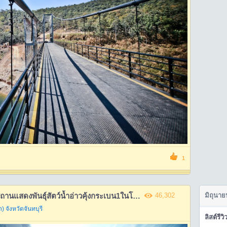
1
...พาเที่ยวดูพุงปลา ในอุโมงค์สถานแสดงพันธุ์สัตว์น้ำอ่าวคุ้งกระเบน1ในโครงการอันเนื่องมาจากพระราชดำริ
46,302
มิถุนาย
n)
จังหวัดจันทบุรี
ลิสต์รีวิ