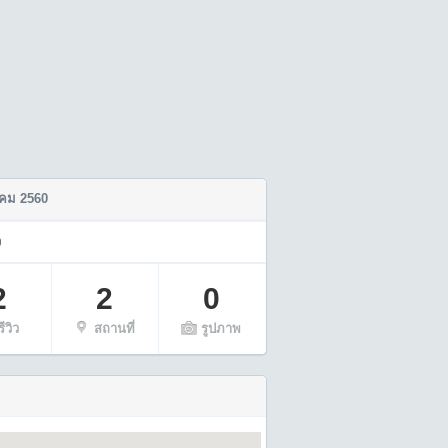
คม 2560
ว
2
2
0
รีวิว
สถานที่
รูปภาพ