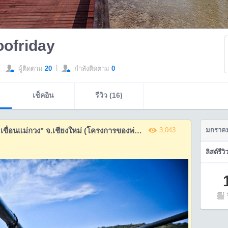
ofriday
|
ผู้ติดตาม
20
กำลังติดตาม
0
เช็คอิน
รีวิว (16)
สะพานแขวนเท่ห์ๆ แห่งใหม่ที่"เขื่อนแม่กวง" จ.เชียงใหม่ (โครงการของพ่อหลวง)
3,043
มกราคม
ลิสต์รีวิ