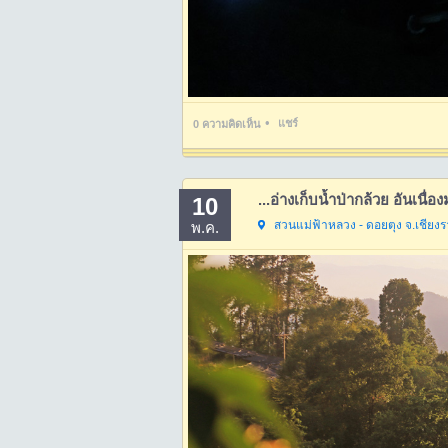
•
แชร์
0
ความคิดเห็น
...อ่างเก็บน้ำป่ากล้วย อันเน
10
สวนแม่ฟ้าหลวง - ดอยตุง จ.เชียง
พ.ค.