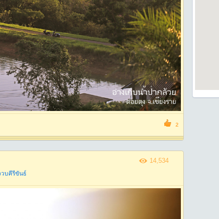
2
14,534
วบคีรีขันธ์