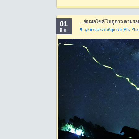
...ขับมอไซค์ ไปดูดาว ตามร
01
อุทยานแห่งชาติภูผายล (Phu Pha 
มิ.ย.