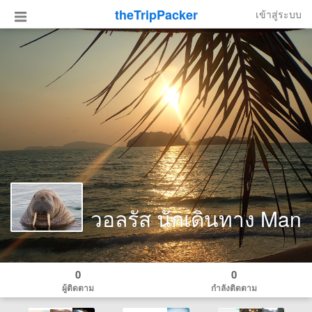
theTripPacker
เข้าสู่ระบบ
วอลรัส นักเดินทาง Man
0
0
ผู้ติดตาม
กำลังติดตาม