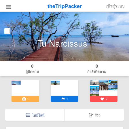
theTripPacker
เข้าสู่ระบบ
Tu Narcissus
0
0
ผู้ติดตาม
กำลังติดตาม
1
1
7
ไทม์ไลน์
รีวิว