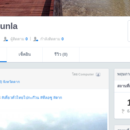
unla
|
ผู้ติดตาม
0
กำลังติดตาม
0
เช็คอิน
รีวิว (0)
พฤษภา
โดย Computer
l)
จังหวัดตาก
สถานที่
4
#เที่ยวทั่วไทยไปกะก๊วน
#ทีลอซู
#ตาก
จ