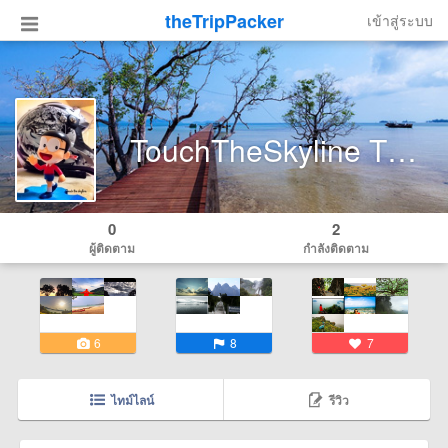
theTripPacker
เข้าสู่ระบบ
TouchTheSkyline Thailand
0
2
ผู้ติดตาม
กำลังติดตาม
6
8
7
ไทม์ไลน์
รีวิว