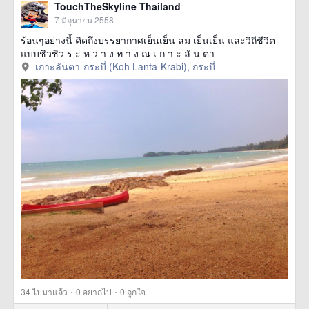
TouchTheSkyline Thailand
7 มิถุนายน 2558
ร้อนๆอย่างนี้ คิดถึงบรรยากาศเย็นเย็น ลม เย็นเย็น และวิถีชีวิต
แบบชิวชิว ร ะ ห ว่ า ง ท า ง ณ เ ก า ะ ลั น ตา
เกาะลันตา-กระบี่ (Koh Lanta-Krabi), กระบี่
·
·
34
ไปมาแล้ว
0
อยากไป
0
ถูกใจ