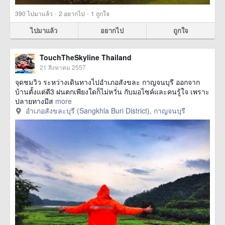
·
·
390
ไปมาแล้ว
2
อยากไป
1
ถูกใจ
ไปมาแล้ว
อยากไป
ถูกใจ
TouchTheSkyline Thailand
21 สิงหาคม 2557
จุดชมวิว ระหว่างเดินทางไปอำเภอสังขละ กาญจนบุรี ออกจาก
บ้านตั้งแต่ตี3 ฝนตกเพียงใดก็ไม่หวั่น กับมอไซค์และคนรู้ใจ เพราะ
ปลายทางมีส
more
อำเภอสังขละบุรี (Sangkhla Buri District), กาญจนบุรี