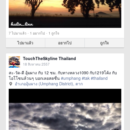
·
·
7
ไปมาแล้ว
1
อยากไป
1
ถูกใจ
ไปมาแล้ว
อยากไป
ถูกใจ
TouchTheSkyline Thailand
18 สิงหาคม 2557
สะ-วัด-ดี อุ้มผาง กับ 12 ชม. กับทางหลวง1090 กับ1219โค้ง กับ
โอโโซนล้วนๆ บอกเลยสดชื่น
#umphang
#tak
#thailand
อำเภออุ้มผาง (Umphang District), ตาก