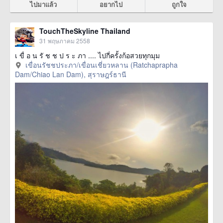
ไปมาแล้ว
อยากไป
ถูกใจ
TouchTheSkyline Thailand
31 พฤษภาคม 2558
เ ขื่ อ น รั ช ช ป ร ะ ภา .... ไปกี่ครั้งก้อสวยทุกมุม
เขื่อนรัชชประภา/เขื่อนเชี่ยวหลาน (Ratchaprapha
Dam/Chiao Lan Dam), สุราษฎร์ธานี