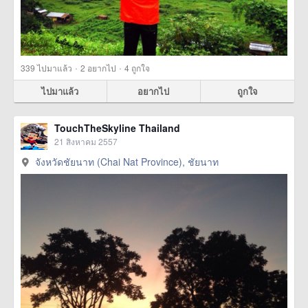
·
·
339
ไปมาแล้ว
2
อยากไป
4
ถูกใจ
ไปมาแล้ว
อยากไป
ถูกใจ
TouchTheSkyline Thailand
21 สิงหาคม 2557
จังหวัดชัยนาท (Chai Nat Province), ชัยนาท