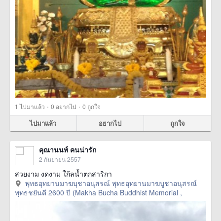
·
·
1
ไปมาแล้ว
0
อยากไป
0
ถูกใจ
ไปมาแล้ว
อยากไป
ถูกใจ
คุณานนท์ คนน่ารัก
2 กันยายน 2557
สวยงาม งดงาม ใก้ลน้ำตกสาริกา
พุทธอุทยานมาฆบุชาอนุสรณ์ พุทธอุทยานมาฆบูชาอนุสรณ์
พุทธชยันตี 2600 ปี (Makha Bucha Buddhist Memorial ,
นครนายก