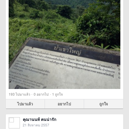
·
·
193
ไปมาแล้ว
0
อยากไป
1
ถูกใจ
ไปมาแล้ว
อยากไป
ถูกใจ
คุณานนท์ คนน่ารัก
21 สิงหาคม 2557