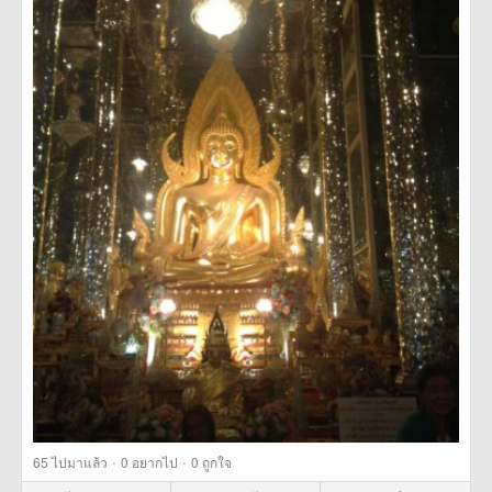
·
·
65
ไปมาแล้ว
0
อยากไป
0
ถูกใจ