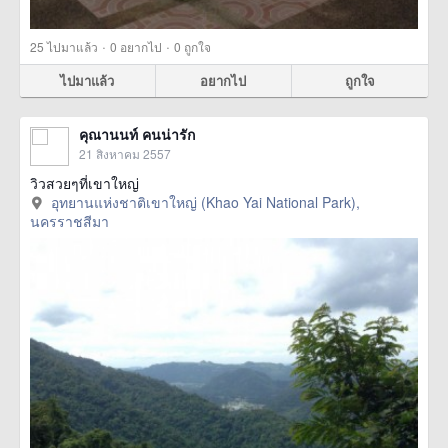
·
·
25
ไปมาแล้ว
0
อยากไป
0
ถูกใจ
ไปมาแล้ว
อยากไป
ถูกใจ
คุณานนท์ คนน่ารัก
21 สิงหาคม 2557
วิวสวยๆที่เขาใหญ่
อุทยานแห่งชาติเขาใหญ่ (Khao Yai National Park),
นครราชสีมา