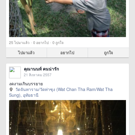
·
·
25
ไปมาแล้ว
0
อยากไป
0
ถูกใจ
ไปมาแล้ว
อยากไป
ถูกใจ
คุณานนท์ คนน่ารัก
21 สิงหาคม 2557
งดงามเกินบรรยาย
วัดจันทาราม/วัดท่าซุง (Wat Chan Tha Ram/Wat Tha
Sung), อุทัยธานี