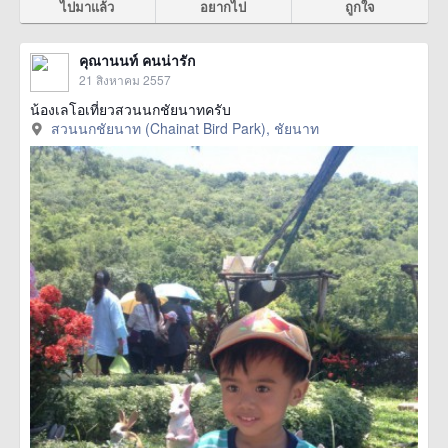
ไปมาแล้ว
อยากไป
ถูกใจ
คุณานนท์ คนน่ารัก
21 สิงหาคม 2557
น้องเลโอเที่ยวสวนนกชัยนาทครับ
สวนนกชัยนาท (Chainat Bird Park), ชัยนาท