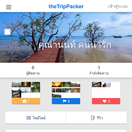
theTripPacker
เข้าสู่ระบบ
คุณานนท์ คนน่ารัก
0
1
ผู้ติดตาม
กำลังติดตาม
7
8
2
ไทม์ไลน์
รีวิว