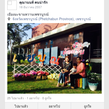
คุณานนท์ คนน่ารัก
18 ธันวาคม 2557
เมืองมะขามหวานเพชรบูรณ์
จังหวัดเพชรบูรณ์ (Phetchabun Province), เพชรบูรณ์
·
·
25
ไปมาแล้ว
1
อยากไป
0
ถูกใจ
ไปมาแล้ว
อยากไป
ถูกใจ