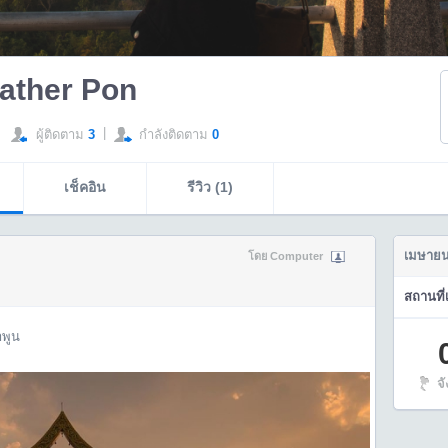
ather Pon
|
ผู้ติดตาม
3
กำลังติดตาม
0
เช็คอิน
รีวิว (1)
เมษายน
โดย Computer
สถานที่
ำพูน
จ