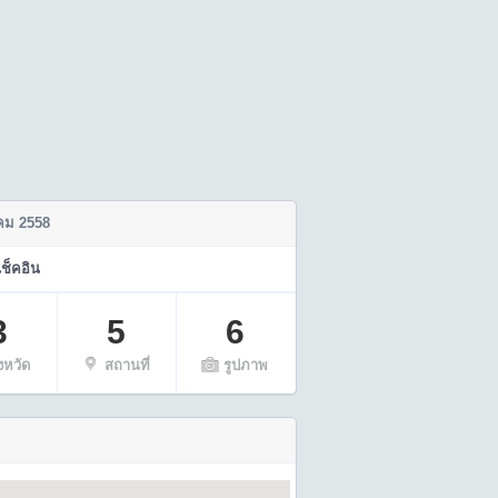
ม 2558
เช็คอิน
3
5
6
ังหวัด
สถานที่
รูปภาพ