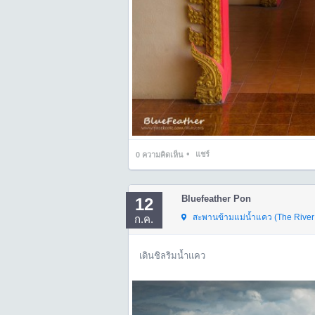
•
แชร์
0
ความคิดเห็น
Bluefeather Pon
12
สะพานข้ามแม่น้ำแคว (The River
ก.ค.
เดินชิลริมน้ำแคว