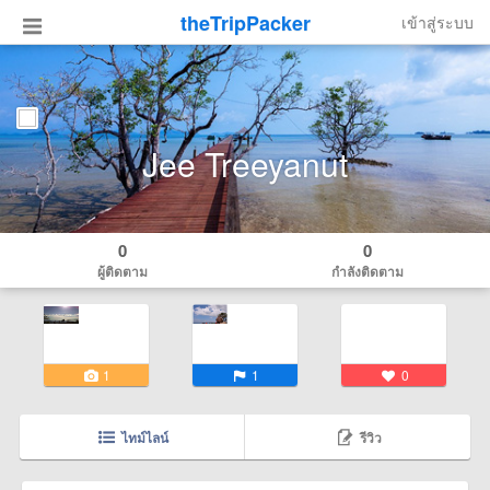
theTripPacker
เข้าสู่ระบบ
Jee Treeyanut
0
0
ผู้ติดตาม
กำลังติดตาม
1
1
0
ไทม์ไลน์
รีวิว