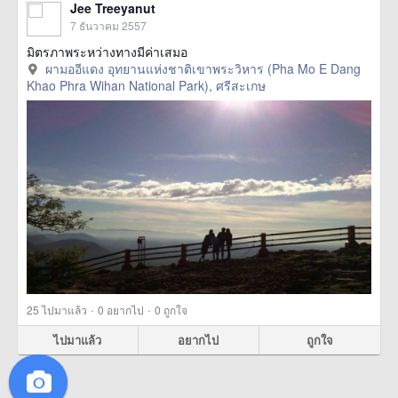
Jee Treeyanut
7 ธันวาคม 2557
มิตรภาพระหว่างทางมีค่าเสมอ
ผามออีแดง อุทยานแห่งชาติเขาพระวิหาร (Pha Mo E Dang
Khao Phra Wihan National Park), ศรีสะเกษ
·
·
25
ไปมาแล้ว
0
อยากไป
0
ถูกใจ
ไปมาแล้ว
อยากไป
ถูกใจ