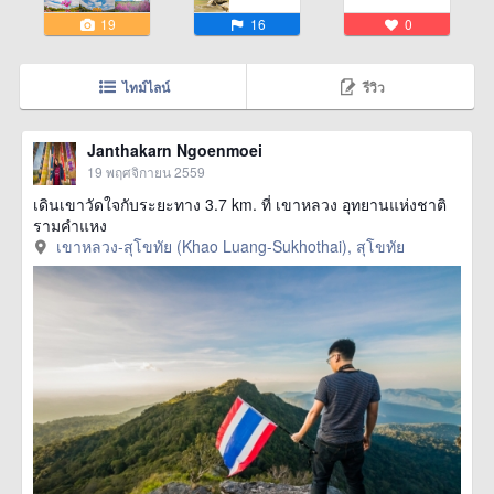
19
16
0
ไทม์ไลน์
รีวิว
Janthakarn Ngoenmoei
19 พฤศจิกายน 2559
เดินเขาวัดใจกับระยะทาง 3.7 km. ที่ เขาหลวง อุทยานแห่งชาติ
รามคำแหง
เขาหลวง-สุโขทัย (Khao Luang-Sukhothai), สุโขทัย