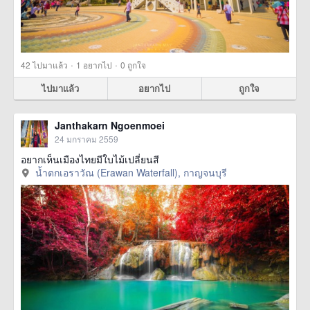
·
·
42
ไปมาแล้ว
1
อยากไป
0
ถูกใจ
ไปมาแล้ว
อยากไป
ถูกใจ
Janthakarn Ngoenmoei
24 มกราคม 2559
อยากเห็นเมืองไทยมีใบไม้เปลี่ยนสี
น้ำตกเอราวัณ (Erawan Waterfall), กาญจนบุรี