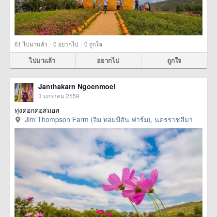
·
·
61
ไปมาแล้ว
0
อยากไป
0
ถูกใจ
ไปมาแล้ว
อยากไป
ถูกใจ
Janthakarn Ngoenmoei
3 มกราคม 2559
ทุ่งดอกคอสมอส
Jim Thompson Farm (จิม ทอมป์สัน ฟาร์ม), นครราชสีมา