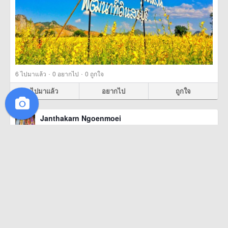
·
·
6
ไปมาแล้ว
0
อยากไป
0
ถูกใจ
ไปมาแล้ว
อยากไป
ถูกใจ
Janthakarn Ngoenmoei
20 ธันวาคม 2558
ชั้น4 อกนางผีเสื้อ
อุทยานแห่งชาติเอราวัณ (Erawan National Park), กาญจนบุรี