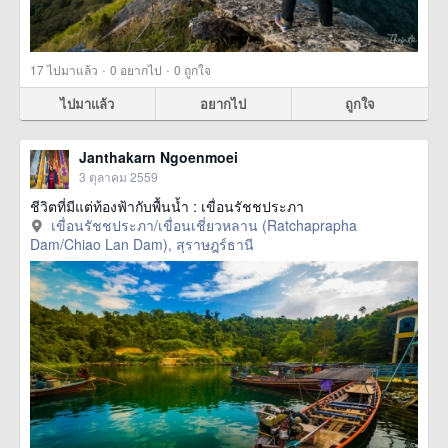
·
·
17
ไปมาแล้ว
0
อยากไป
0
ถูกใจ
ไปมาแล้ว
อยากไป
ถูกใจ
Janthakarn Ngoenmoei
3 ตุลาคม 2559
ชีวิตที่มีแต่ท้องฟ้ากับพื้นน้ำ : เขื่อนรัชชประภา
เขื่อนรัชชประภา/เขื่อนเชี่ยวหลาน (Ratchaprapha
Dam/Chiao Lan Dam), สุราษฎร์ธานี