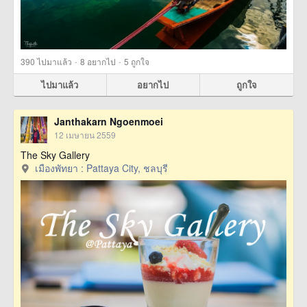
·
·
390
ไปมาแล้ว
8
อยากไป
5
ถูกใจ
ไปมาแล้ว
อยากไป
ถูกใจ
Janthakarn Ngoenmoei
12 เมษายน 2559
The Sky Gallery
เมืองพัทยา : Pattaya City, ชลบุรี