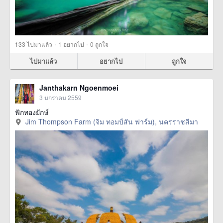
·
·
133
ไปมาแล้ว
1
อยากไป
0
ถูกใจ
ไปมาแล้ว
อยากไป
ถูกใจ
Janthakarn Ngoenmoei
3 มกราคม 2559
ฟักทองยักษ์
Jim Thompson Farm (จิม ทอมป์สัน ฟาร์ม), นครราชสีมา