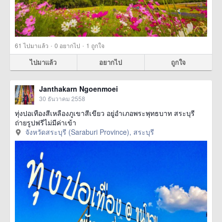
·
·
61
ไปมาแล้ว
0
อยากไป
1
ถูกใจ
ไปมาแล้ว
อยากไป
ถูกใจ
Janthakarn Ngoenmoei
30 ธันวาคม 2558
ทุ่งปอเทืองสีเหลืองภูเขาสีเขียว อยู่อำเภอพระพุทธบาท สระบุรี
ถ่ายรูปฟรีไม่มีค่าเข้า
จังหวัดสระบุรี (Saraburi Province), สระบุรี