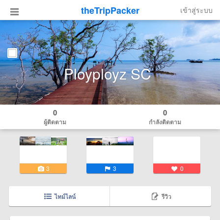
theTripPacker
เข้าสู่ระบบ
Ployployz SC
0
0
ผู้ติดตาม
กำลังติดตาม
3
3
0
ไทม์ไลน์
รีวิว