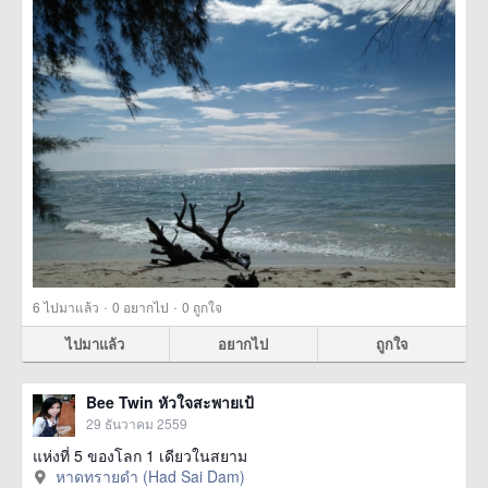
·
·
6
ไปมาแล้ว
0
อยากไป
0
ถูกใจ
ไปมาแล้ว
อยากไป
ถูกใจ
Bee Twin หัวใจสะพายเป้
29 ธันวาคม 2559
แห่งที่ 5 ของโลก 1 เดียวในสยาม
หาดทรายดำ (Had Sai Dam)