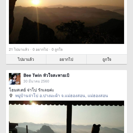
·
·
21
ไปมาแล้ว
0
อยากไป
0
ถูกใจ
ไปมาแล้ว
อยากไป
ถูกใจ
Bee Twin หัวใจสะพายเป้
30 มีนาคม 2560
โฮมสเตย์ จ่าโบ่ รักเลยค่ะ
หมู่บ้านจ่าโบ่ อ.ปางมะผ้า จ.แม่ฮองสอน, แม่ฮองสอน