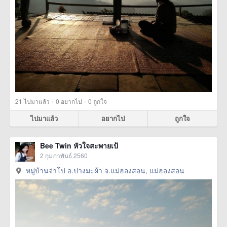
·
·
21
ไปมาแล้ว
0
อยากไป
0
ถูกใจ
ไปมาแล้ว
อยากไป
ถูกใจ
Bee Twin หัวใจสะพายเป้
2 กุมภาพันธ์ 2560
หมู่บ้านจ่าโบ่ อ.ปางมะผ้า จ.แม่ฮองสอน, แม่ฮองสอน