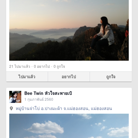
·
·
21
ไปมาแล้ว
0
อยากไป
0
ถูกใจ
ไปมาแล้ว
อยากไป
ถูกใจ
Bee Twin หัวใจสะพายเป้
1 กุมภาพันธ์ 2560
หมู่บ้านจ่าโบ่ อ.ปางมะผ้า จ.แม่ฮองสอน, แม่ฮองสอน