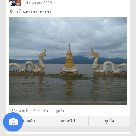
14 กันยายน 2559
กว๊านพะเยา, พะเยา
·
·
12
ไปมาแล้ว
0
อยากไป
1
ถูกใจ
ไปมาแล้ว
อยากไป
ถูกใจ