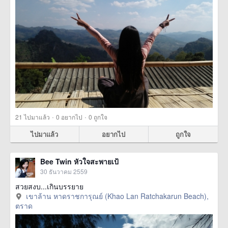
·
·
21
ไปมาแล้ว
0
อยากไป
0
ถูกใจ
ไปมาแล้ว
อยากไป
ถูกใจ
Bee Twin หัวใจสะพายเป้
30 ธันวาคม 2559
สวยสงบ...เกินบรรยาย
เขาล้าน หาดราชการุณย์ (Khao Lan Ratchakarun Beach),
ตราด