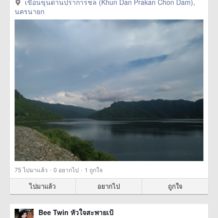
เขื่อนขุนด่านปราการชล (Khun Dan Prakan Chon Dam),
นครนายก
·
·
75
ไปมาแล้ว
0
อยากไป
1
ถูกใจ
ไปมาแล้ว
อยากไป
ถูกใจ
Bee Twin หัวใจสะพายเป้