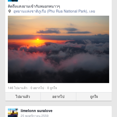
คิดถึงแสงยามเข้ากับหมอกหนาวๆ
อุทยานแห่งชาติภูเรือ (Phu Rua National Park), เลย
·
·
146
ไปมาแล้ว
0
อยากไป
0
ถูกใจ
ไปมาแล้ว
อยากไป
ถูกใจ
iimelonn suralove
25 พฤศจิกายน 2559