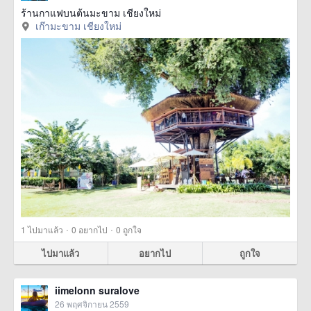
ร้านกาแฟบนต้นมะขาม เชียงใหม่
เก๊ามะขาม เชียงใหม่
·
·
1
ไปมาแล้ว
0
อยากไป
0
ถูกใจ
ไปมาแล้ว
อยากไป
ถูกใจ
iimelonn suralove
26 พฤศจิกายน 2559