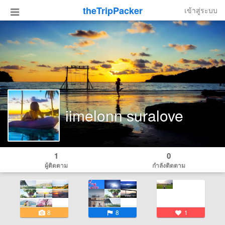
theTripPacker
เข้าสู่ระบบ
iimelonn suralove
1
0
ผู้ติดตาม
กำลังติดตาม
8
8
1