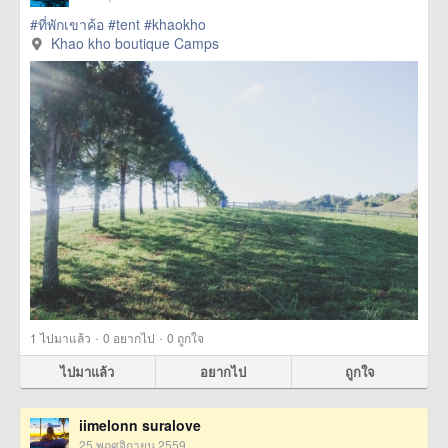
#ที่พักเขาค้อ
#tent
#khaokho
Khao kho boutique Camps
·
·
1
ไปมาแล้ว
0
อยากไป
0
ถูกใจ
ไปมาแล้ว
อยากไป
ถูกใจ
iimelonn suralove
25 พฤศจิกายน 2559