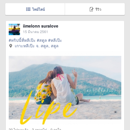
ไทม์ไลน์
รีวิว
iimelonn suralove
15 มีนาคม 2561
#ทริปนี้ที่หลีเป๊ะ
#สตูล
#หลีเป๊ะ
เกาะหลีเป๊ะ จ. สตูล, สตูล
·
·
20
ไปมาแล้ว
2
อยากไป
0
ถูกใจ