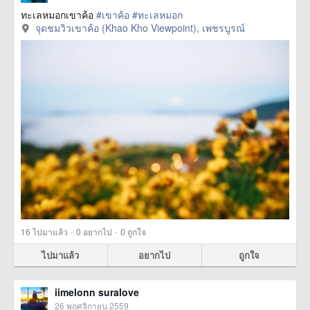
ทะเลหมอกเขาค้อ
#เขาค้อ
#ทะเลหมอก
จุดชมวิวเขาค้อ (Khao Kho Viewpoint), เพชรบูรณ์
·
·
16
ไปมาแล้ว
0
อยากไป
0
ถูกใจ
ไปมาแล้ว
อยากไป
ถูกใจ
iimelonn suralove
26 พฤศจิกายน 2559