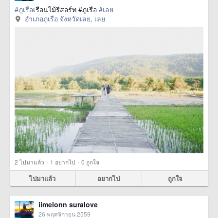
#ภูเรือ
เรือนไม้รีสอร์ท #ภูเรือ
#เลย
อำเภอภูเรือ จังหวัดเลย, เลย
·
·
2
ไปมาแล้ว
1
อยากไป
0
ถูกใจ
ไปมาแล้ว
อยากไป
ถูกใจ
iimelonn suralove
26 พฤศจิกายน 2559