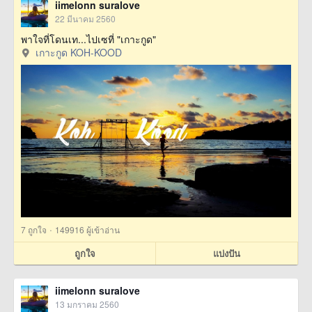
iimelonn suralove
22 มีนาคม 2560
พาใจที่โดนเท...ไปเซที่ "เกาะกูด"
เกาะกูด KOH-KOOD
·
7
ถูกใจ
149916 ผู้เข้าอ่าน
ถูกใจ
แบ่งปัน
iimelonn suralove
13 มกราคม 2560