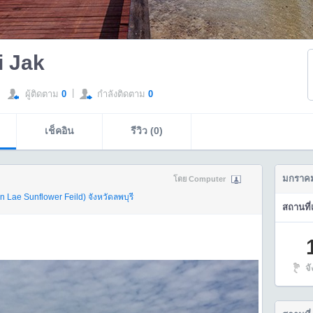
i Jak
|
ผู้ติดตาม
0
กำลังติดตาม
0
เช็คอิน
รีวิว (0)
มกราคม
โดย Computer
n Lae Sunflower Feild)
จังหวัดลพบุรี
สถานที่
จ