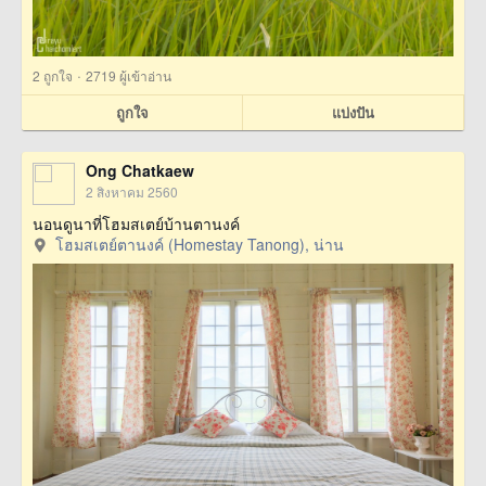
·
2
ถูกใจ
2719 ผู้เข้าอ่าน
ถูกใจ
แบ่งปัน
Ong Chatkaew
2 สิงหาคม 2560
นอนดูนาที่โฮมสเตย์บ้านตานงค์
โฮมสเตย์ตานงค์ (Homestay Tanong), น่าน