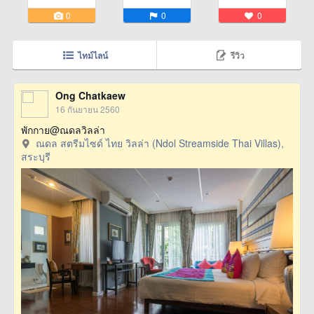
0
0
0
ไทม์ไลน์
รีวิว
Ong Chatkaew
16 กันยายน 2560
พักกาย@ณดลวิลล่า
ณดล สตรีมไซด์ ไทย วิลล่า (Ndol Streamside Thai Villas),
สระบุรี