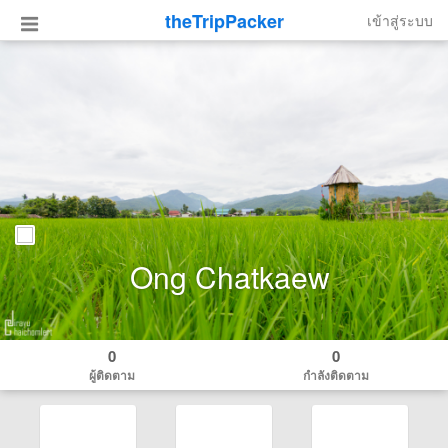
theTripPacker
เข้าสู่ระบบ
Ong Chatkaew
0
0
ผู้ติดตาม
กำลังติดตาม