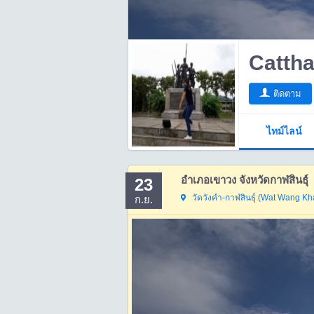
Catth
ติดตาม
ไทม์ไลน์
อำเภอเขาวง จังหวัดกาฬสินธุ์
23
วัดวังคำ-กาฬสินธุ์ (Wat Wang K
ก.ย.