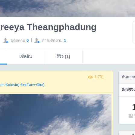
areeya Theangphadung
|
ผู้ติดตาม
0
กำลังติดตาม
1
เช็คอิน
รีวิว (1)
1,701
กันยาย
ham-Kalasin)
จังหวัดกาฬสินธุ์
ลิสต์รีวิ