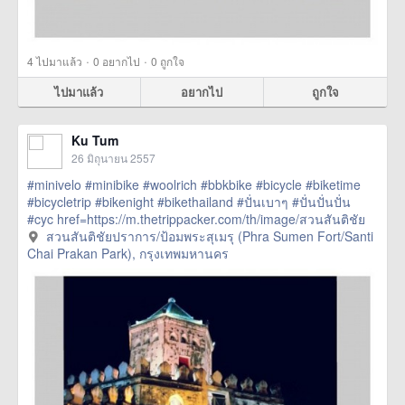
·
·
4
ไปมาแล้ว
0
อยากไป
0
ถูกใจ
ไปมาแล้ว
อยากไป
ถูกใจ
Ku Tum
26 มิถุนายน 2557
#minivelo
#minibike
#woolrich
#bbkbike
#bicycle
#biketime
#bicycletrip
#bikenight
#bikethailand
#ปั่นเบาๆ
#ปั่นปั่นปั่น
#cyc
href=https://m.thetrippacker.com/th/image/สวนสันติชัย
ปราการป้อม
สวนสันติชัยปราการ/ป้อมพระสุเมรุ (Phra Sumen Fort/Santi
พระสุเมรุPhraSumenFortSantiChaiPrakanPark/108912>
Chai Prakan Park), กรุงเทพมหานคร
more