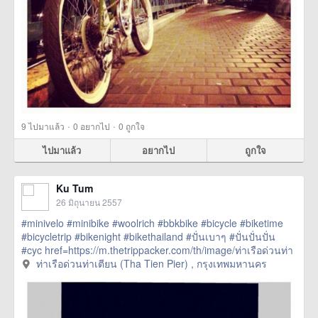
·
·
9
ไปมาแล้ว
0
อยากไป
0
ถูกใจ
ไปมาแล้ว
อยากไป
ถูกใจ
Ku Tum
26 มิถุนายน 2557
#minivelo
#minibike
#woolrich
#bbkbike
#bicycle
#biketime
#bicycletrip
#bikenight
#bikethailand
#ปั่นเบาๆ
#ปั่นปั่นปั่น
#cyc
href=https://m.thetrippacker.com/th/image/ท่าเรือด่วนท่า
เตียนThaTienPier/108914> more
ท่าเรือด่วนท่าเตียน (Tha Tien Pier) , กรุงเทพมหานคร