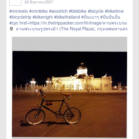
26 มิถุนายน 2557
#minivelo
#minibike
#woolrich
#bbkbike
#bicycle
#biketime
#bicycletrip
#bikenight
#bikethailand
#ปั่นเบาๆ
#ปั่นปั่นปั่น
#cyc
href=https://m.thetrippacker.com/th/image/ลานพระบรม
รูปทรงม้าTheRoyalPlaza/108913> more
ลานพระบรมรูปทรงม้า (The Royal Plaza), กรุงเทพมหานคร