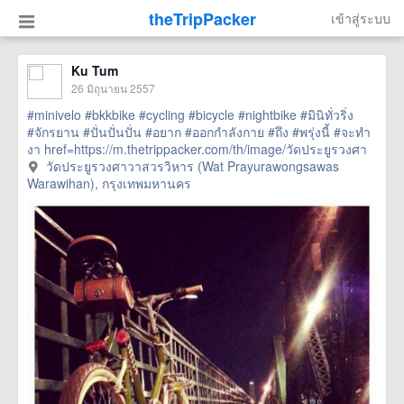
theTripPacker
เข้าสู่ระบบ
Ku Tum
26 มิถุนายน 2557
#minivelo
#bkkbike
#cycling
#bicycle
#nightbike
#มินิทั่วริ่ง
#จักรยาน
#ปั่นปั่นปั่น
#อยาก
#ออกกำลังกาย
#ถึง
#พรุ่งนี้
#จะทำ
งา
href=https://m.thetrippacker.com/th/image/วัดประยูรวงศา
วาสวรวิหารWatPrayurawongsawasWarawihan/108915>
วัดประยูรวงศาวาสวรวิหาร (Wat Prayurawongsawas
more
Warawihan), กรุงเทพมหานคร