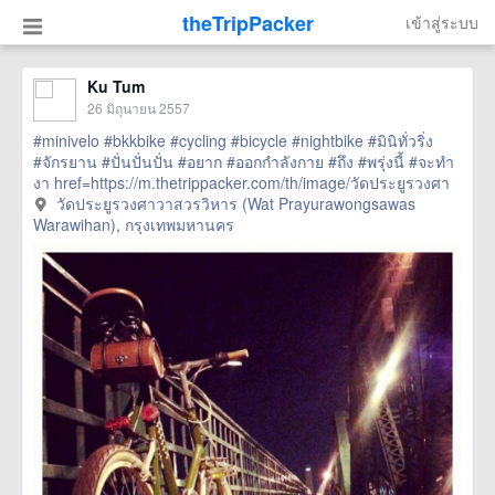
theTripPacker
เข้าสู่ระบบ
Ku Tum
26 มิถุนายน 2557
#minivelo
#bkkbike
#cycling
#bicycle
#nightbike
#มินิทั่วริ่ง
#จักรยาน
#ปั่นปั่นปั่น
#อยาก
#ออกกำลังกาย
#ถึง
#พรุ่งนี้
#จะทำ
งา
href=https://m.thetrippacker.com/th/image/วัดประยูรวงศา
วาสวรวิหารWatPrayurawongsawasWarawihan/108915>
วัดประยูรวงศาวาสวรวิหาร (Wat Prayurawongsawas
more
Warawihan), กรุงเทพมหานคร