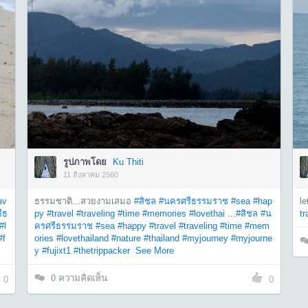
รูปภาพโดย
Ku Thiti
11 สิงหาคม 2560
av
ธรรมชาติ...สวยงามเสมอ
#สิชล
#นครศรีธรรมราช
#sea
#hap
le
ีธ
py
#travel
#traveling
#time
#memories
#lovethai ...
#สิชล
#น
tr
#l
ครศรีธรรมราช
#sea
#happy
#travel
#traveling
#time
#mem
#f
ories
#lovethailand
#nature
#thailand
#myjourney
#myjourne
y
#fujixt1
#thetrippacker
See More
0
ความคิดเห็น
0
0