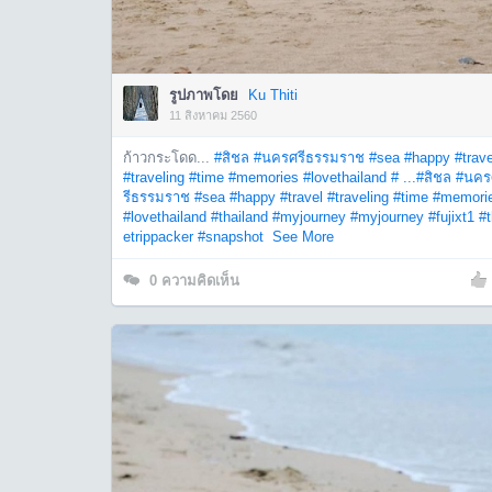
รูปภาพโดย
Ku Thiti
11 สิงหาคม 2560
ก้าวกระโดด...
#สิชล
#นครศรีธรรมราช
#sea
#happy
#trave
#traveling
#time
#memories
#lovethailand
# ...
#สิชล
#นคร
รีธรรมราช
#sea
#happy
#travel
#traveling
#time
#memori
#lovethailand
#thailand
#myjourney
#myjourney
#fujixt1
#t
etrippacker
#snapshot
See More
0
ความคิดเห็น