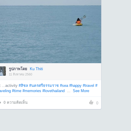
รูปภาพโดย
Ku Thiti
11 สิงหาคม 2560
t ...activity
#สิชล
#นครศรีธรรมราช
#sea
#happy
#travel
#
aveling
#time
#memories
#lovethailand
...
See More
0
ความคิดเห็น
0