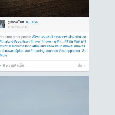
รูปภาพโดย
Ku Thiti
11 สิงหาคม 2560
her time other people
#สิชล
#นครศรีธรรมราช
#lovethailan
#thailand
#sea
#sun
#travel
#traveling
#h ...
#สิชล
#นครศรี
รรมราช
#lovethailand
#thailand
#sea
#sun
#travel
#traveli
g
#huaweip9plus
#oo
#morning
#sunrise
#thetrippacker
Se
 More
0
ความคิดเห็น
0