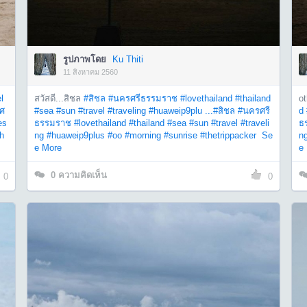
รูปภาพโดย
Ku Thiti
11 สิงหาคม 2560
l
สวัสดี...สิชล
#สิชล
#นครศรีธรรมราช
#lovethailand
#thailand
ot
ศ
#sea
#sun
#travel
#traveling
#huaweip9plu ...
#สิชล
#นครศรี
d
es
ธรรมราช
#lovethailand
#thailand
#sea
#sun
#travel
#traveli
ธ
h
ng
#huaweip9plus
#oo
#morning
#sunrise
#thetrippacker
Se
n
e More
e
0
ความคิดเห็น
0
0