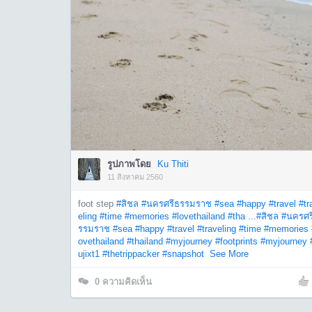
รูปภาพโดย
Ku Thiti
11 สิงหาคม 2560
foot step
#สิชล
#นครศรีธรรมราช
#sea
#happy
#travel
#tr
eling
#time
#memories
#lovethailand
#tha ...
#สิชล
#นครศร
รรมราช
#sea
#happy
#travel
#traveling
#time
#memories
ovethailand
#thailand
#myjourney
#footprints
#myjourney
ujixt1
#thetrippacker
#snapshot
See More
0
ความคิดเห็น