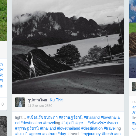
th
ัชช
#t
#f
us
รูปภาพโดย
Ku Thiti
n
0
11 สิงหาคม 2560
a
ภ
light...
#เขื่อนรัชชประภา
#สุราษฎร์ธานี
#thailand
#lovethaila
l
i
nd
#destination
#travel
ing
#fujixt1
#gre ...
#เขื่อนรัชชประภา
#
#สุราษฎร์ธานี
#thailand
#lovethailand
#destination
#travel
ing
va
#fujixt1
#green
#natrure
#day
#travel
#myjourney
#fresh
#sn