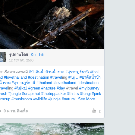
รูปภาพโดย
Ku Thiti
12 สิงหาคม 2560
ายเรือมาเจอพอดี
#ป่าต้นน้ำบ้านน้ำราด
#สุราษฎร์ธานี
#thail
nd
#lovethailand
#destination
#travel
ing
#fuj ...
#ป่าต้นน้ำบ้า
น้ำราด
#สุราษฎร์ธานี
#thailand
#lovethailand
#destination
ravel
ing
#fujixt1
#green
#natrure
#day
#travel
#myjourney
resh
#jungle
#snapshot
#thetrippacker
#thiti.s
#fungi
#pink
urncup
#mushroom
#wildlife
#jungle
#natural
See More
0
ความคิดเห็น
0