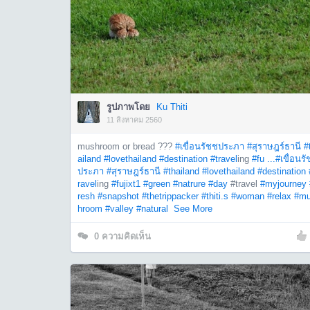
รูปภาพโดย
Ku Thiti
11 สิงหาคม 2560
mushroom or bread ???
#เขื่อนรัชชประภา
#สุราษฎร์ธานี
#
ailand
#lovethailand
#destination
#travel
ing
#fu ...
#เขื่อนร
ประภา
#สุราษฎร์ธานี
#thailand
#lovethailand
#destination
ravel
ing
#fujixt1
#green
#natrure
#day
#travel
#myjourney
resh
#snapshot
#thetrippacker
#thiti.s
#woman
#relax
#m
hroom
#valley
#natural
See More
0
ความคิดเห็น