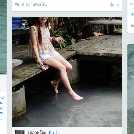
el
0
ความคิดเห็น
0
h
li
and
าน
#t
#f
#
รูปภาพโดย
Ku Thiti