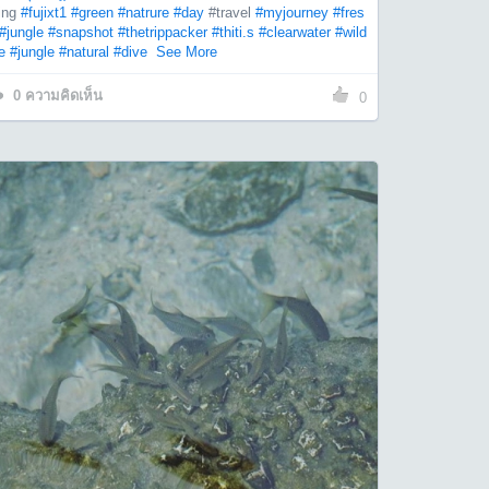
ing
#fujixt1
#green
#natrure
#day
#travel
#myjourney
#fres
#jungle
#snapshot
#thetrippacker
#thiti.s
#clearwater
#wild
fe
#jungle
#natural
#dive
See More
0
ความคิดเห็น
0