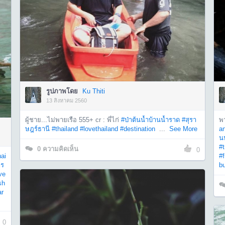
รูปภาพโดย
Ku Thiti
13 สิงหาคม 2560
ผู้ชาย...ไม่พายเรือ 555+ cr : พี่ไก่
#ป่าต้นน้ำบ้านน้ำราด
#สุรา
พ
ษฎร์ธานี
#thailand
#lovethailand
#destination
...
See More
a
น
#t
0
ความคิดเห็น
0
hai
#f
ำร
b
ve
sh
ar
0