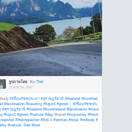
รูปภาพโดย
Ku Thiti
11 สิงหาคม 2560
obody
#เขื่อนรัชชประภา
#สุราษฎร์ธานี
#thailand
#lovethail
nd
#destination
#travel
ing
#fujixt1
#green ...
#เขื่อนรัชชประ
า
#สุราษฎร์ธานี
#thailand
#lovethailand
#destination
#trave
ng
#fujixt1
#green
#natrure
#day
#travel
#myjourney
#fresh
snapshot
#thetrippacker
#thiti.s
#woman
#relax
#nobody
#
lley
#natural
See More