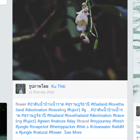
รูปภาพโดย
Ku Thiti
12 สิงหาคม 2560
flower
#ป่าต้นน้ำบ้านน้ำราด
#สุราษฎร์ธานี
#thailand
#lovetha
iland
#destination
#travel
ing
#fujixt1
#g ...
#ป่าต้นน้ำบ้านน้ำร
าด
#สุราษฎร์ธานี
#thailand
#lovethailand
#destination
#trave
l
ing
#fujixt1
#green
#natrure
#day
#travel
#myjourney
#fresh
#jungle
#snapshot
#thetrippacker
#thiti.s
#clearwater
#wildlif
S
e
#jungle
#natural
#flower
See More
la
ร