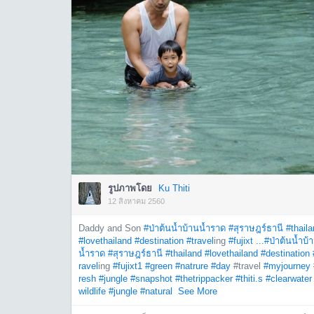
รูปภาพโดย
Ku Thiti
12 สิงหาคม 2560
Daddy and Son
#ป่าต้นน้ำบ้านน้ำราด
#สุราษฎร์ธานี
#thail
#lovethailand
#destination
#travel
ing
#fujixt ...
#ป่าต้นน้ำบ้
น้ำราด
#สุราษฎร์ธานี
#thailand
#lovethailand
#destination
ravel
ing
#fujixt1
#green
#natrure
#day
#travel
#myjourney
resh
#jungle
#snapshot
#thetrippacker
#thiti.s
#clearwater
wildlife
#jungle
#natural
See More