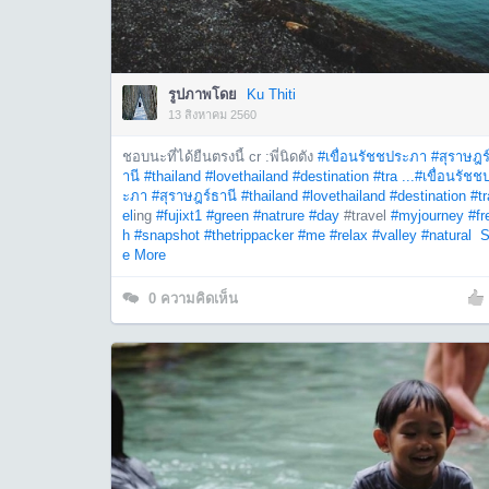
รูปภาพโดย
Ku Thiti
13 สิงหาคม 2560
ชอบนะที่ได้ยืนตรงนี้ cr :พี่นิดตัง
#เขื่อนรัชชประภา
#สุราษฎร
านี
#thailand
#lovethailand
#destination
#tra ...
#เขื่อนรัชช
ะภา
#สุราษฎร์ธานี
#thailand
#lovethailand
#destination
#t
el
ing
#fujixt1
#green
#natrure
#day
#travel
#myjourney
#fr
h
#snapshot
#thetrippacker
#me
#relax
#valley
#natural
S
e More
0
ความคิดเห็น