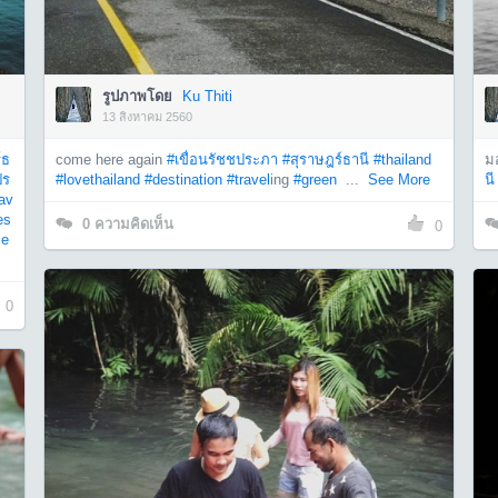
รูปภาพโดย
Ku Thiti
13 สิงหาคม 2560
์ธ
come here again
#เขื่อนรัชชประภา
#สุราษฎร์ธานี
#thailand
มอ
ปร
#lovethailand
#destination
#travel
ing
#green
...
See More
นี
rav
es
0
ความคิดเห็น
0
e
0