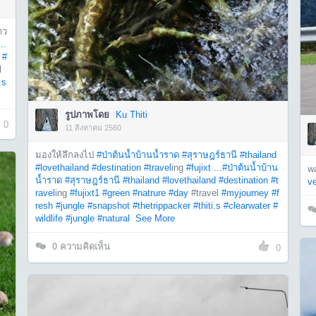
าว
..
#
l
.s
รูปภาพโดย
Ku Thiti
0
11 สิงหาคม 2560
มองให้ลึกลงไป
#ป่าต้นน้ำบ้านน้ำราด
#สุราษฎร์ธานี
#thailand
#lovethailand
#destination
#travel
ing
#fujixt ...
#ป่าต้นน้ำบ้าน
w
น้ำราด
#สุราษฎร์ธานี
#thailand
#lovethailand
#destination
#t
ve
ravel
ing
#fujixt1
#green
#natrure
#day
#travel
#myjourney
#f
resh
#jungle
#snapshot
#thetrippacker
#thiti.s
#clearwater
#
wildlife
#jungle
#natural
See More
0
ความคิดเห็น
0