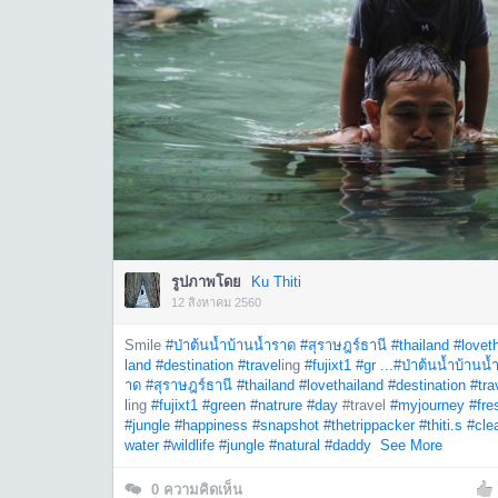
รูปภาพโดย
Ku Thiti
12 สิงหาคม 2560
Smile
#ป่าต้นน้ำบ้านน้ำราด
#สุราษฎร์ธานี
#thailand
#lovet
land
#destination
#travel
ing
#fujixt1
#gr ...
#ป่าต้นน้ำบ้านน้
าด
#สุราษฎร์ธานี
#thailand
#lovethailand
#destination
#tra
l
ing
#fujixt1
#green
#natrure
#day
#travel
#myjourney
#fre
#jungle
#happiness
#snapshot
#thetrippacker
#thiti.s
#cle
water
#wildlife
#jungle
#natural
#daddy
See More
0
ความคิดเห็น