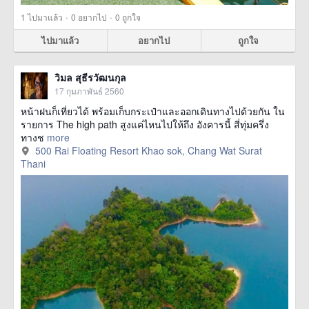
·
·
1
ไปมาแล้ว
0
อยากไป
0
ถูกใจ
ไปมาแล้ว
อยากไป
ถูกใจ
วิมล สุธีรวัฒนกุล
17 กุมภาพันธ์ 2560
หน้าฝนก็เที่ยวได้ พร้อมเก็บกระเป๋าและออกเดินทางไปด้วยกัน ใน
รายการ The high path สูงแค่ไหนไปให้ถึง อังคารนี้ สี่ทุ่มครึ่ง
ทางช
more
500 Rai Floating Resort Khao sok, Chang Wat Surat
Thani