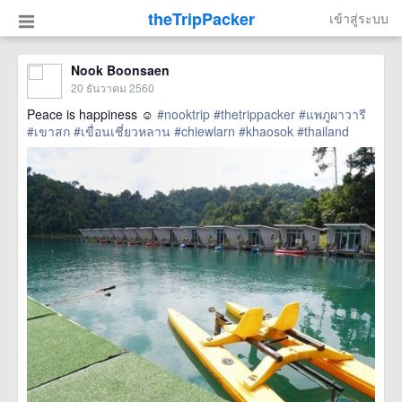
theTripPacker
เข้าสู่ระบบ
Nook Boonsaen
20 ธันวาคม 2560
Peace is happiness ☺
#nooktrip
#thetrippacker
#แพภูผาวารี
#เขาสก
#เขื่อนเชี่ยวหลาน
#chiewlarn
#khaosok
#thailand