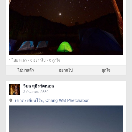
·
·
1
ไปมาแล้ว
0
อยากไป
0
ถูกใจ
ไปมาแล้ว
อยากไป
ถูกใจ
วิมล สุธีรวัฒนกุล
3 ธันวาคม 2559
เขาตะเคียนโง๊ะ, Chang Wat Phetchabun