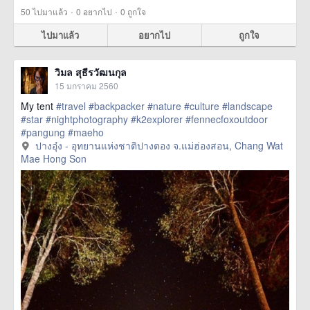
·
·
50
ไปมาแล้ว
0
อยากไป
0
ถูกใจ
ไปมาแล้ว
อยากไป
ถูกใจ
วิมล สุธีรวัฒนกุล
15 มกราคม 2560
My tent
#travel
#backpacker
#nature
#culture
#landscape
#star
#nightphotography
#k2explorer
#fennecfoxoutdoor
#pangung
#maeho
href=https://m.thetrippacker.com/th/image/ปางอุ๋งอุทยานแห่ง
ปางอุ๋ง - อุทยานแห่งชาติปางตอง จ.แม่ฮ่องสอน, Chang Wat
ชาติปางตองจแม่ฮ่องสอน/203528> more
Mae Hong Son