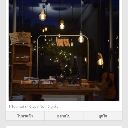
·
·
1
ไปมาแล้ว
0
อยากไป
0
ถูกใจ
ไปมาแล้ว
อยากไป
ถูกใจ