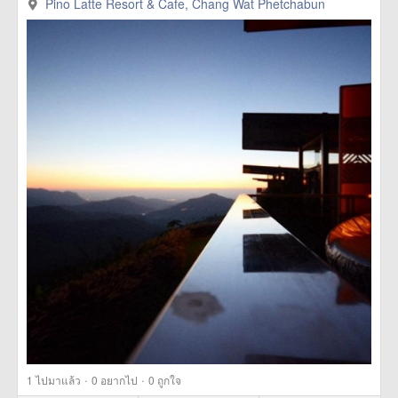
Pino Latte Resort & Cafe, Chang Wat Phetchabun
·
·
1
ไปมาแล้ว
0
อยากไป
0
ถูกใจ