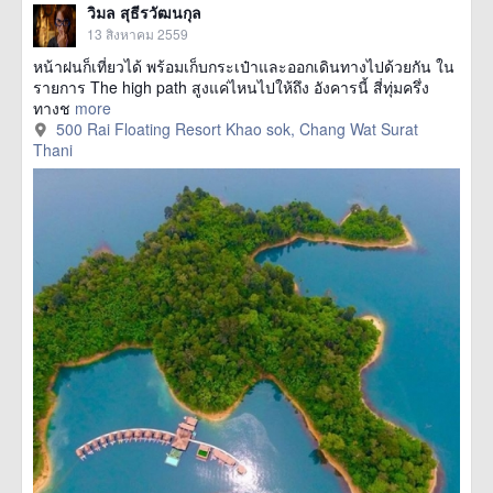
วิมล สุธีรวัฒนกุล
13 สิงหาคม 2559
หน้าฝนก็เที่ยวได้ พร้อมเก็บกระเป๋าและออกเดินทางไปด้วยกัน ใน
รายการ The high path สูงแค่ไหนไปให้ถึง อังคารนี้ สี่ทุ่มครึ่ง
ทางช
more
500 Rai Floating Resort Khao sok, Chang Wat Surat
Thani