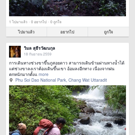
·
·
1
ไปมาแล้ว
0
อยากไป
0
ถูกใจ
ไปมาแล้ว
อยากไป
ถูกใจ
วิมล สุธีรวัฒนกุล
18 กันยายน 2559
การเดินทางช่วงขาขึ้นภูสอยดาว สามารถเดินข้ามผ่านทางน้ำได้
แต่ช่วงขาลงเราต้องเดินขึ้นเขา อ้อมลงอีกทาง เนื่องจากฝน
ตกหนักมากตั้งแ
more
Phu Soi Dao National Park, Chang Wat Uttaradit