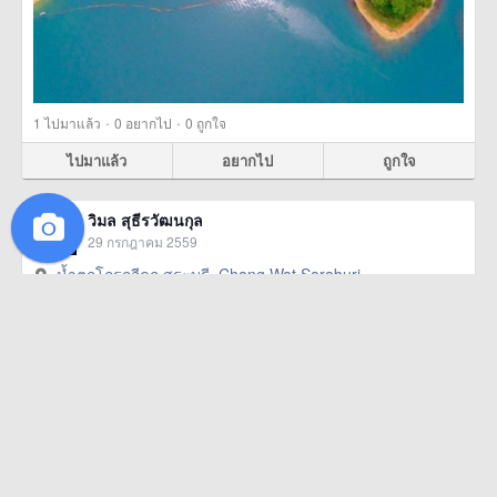
·
·
1
ไปมาแล้ว
0
อยากไป
0
ถูกใจ
ไปมาแล้ว
อยากไป
ถูกใจ
วิมล สุธีรวัฒนกุล
29 กรกฎาคม 2559
น้ำตกโกรกอีดก สระบุรี, Chang Wat Saraburi