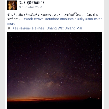
วิมล สุธีรวัฒนกุล
9 กุมภาพันธ์ 2560
ช้างตัวเดิม เพิ่มเติมคือ คนละช่วงเวลา เจอกันที่ใหม่ ณ น้องช้าง
รอพี่ก่อน...
#work
#travel
#outdoor
#mountain
#sky
#sun
#star
more
ดอยม่อนจอง อ.อมก๋อย, Chang Wat Chiang Mai