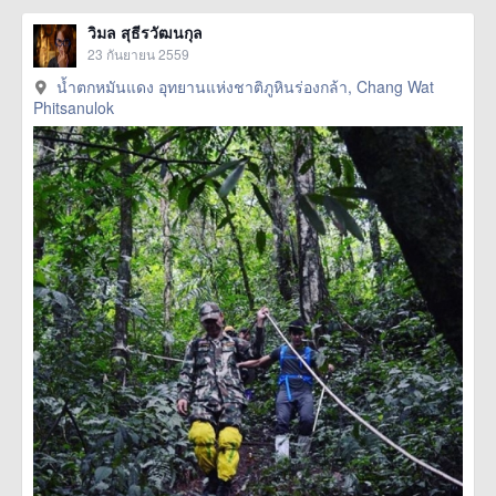
วิมล สุธีรวัฒนกุล
23 กันยายน 2559
น้ำตกหมันแดง อุทยานแห่งชาติภูหินร่องกล้า, Chang Wat
Phitsanulok