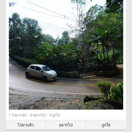
·
·
1
ไปมาแล้ว
0
อยากไป
0
ถูกใจ
ไปมาแล้ว
อยากไป
ถูกใจ