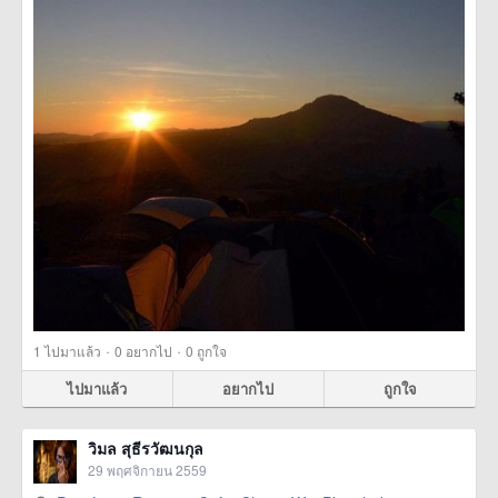
·
·
1
ไปมาแล้ว
0
อยากไป
0
ถูกใจ
ไปมาแล้ว
อยากไป
ถูกใจ
วิมล สุธีรวัฒนกุล
29 พฤศจิกายน 2559