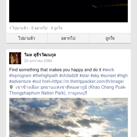
·
·
1
ไปมาแล้ว
0
อยากไป
0
ถูกใจ
ไปมาแล้ว
อยากไป
ถูกใจ
วิมล สุธีรวัฒนกุล
25 มกราคม 2560
Find something that makes you happy and do it
#work
#tvprogram
#thehighpath
#ch3sd28
#star
#sky
#sunset
#high
#adventure
#out
href=https://m.thetrippacker.com/th/image/
เขาช้างเผือกอุทยานแห่งชาติ
เขาช้างเผือก อุทยานแห่งชาติทองผาภูมิ (Khao Chang Puak-
ทองผาภูมิKhaoChangPuakThongphaphumNationPark/203526
Thongphaphum Nation Park), กาญจนบุรี
> more