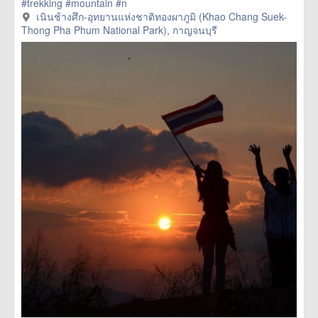
#trekking
#mountain
#n
href=https://m.thetrippacker.com/th/image/เนินช้างศึกอุทยาน
เนินช้างศึก-อุทยานแห่งชาติทองผาภูมิ (Khao Chang Suek-
แห่งชาติ
Thong Pha Phum National Park), กาญจนบุรี
ทองผาภูมิKhaoChangSuekThongPhaPhumNationalPark/2035
27> more