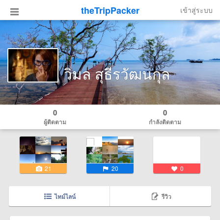
theTripPacker
เข้าสู่ระบบ
วิมล สุธีรวัฒนกุล
0
0
ผู้ติดตาม
กำลังติดตาม
21
20
0
ไทม์ไลน์
รีวิว