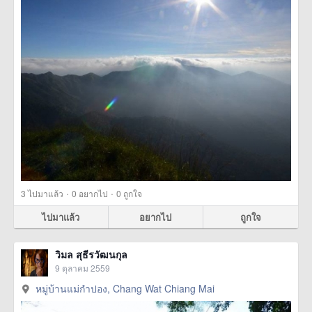
·
·
3
ไปมาแล้ว
0
อยากไป
0
ถูกใจ
ไปมาแล้ว
อยากไป
ถูกใจ
วิมล สุธีรวัฒนกุล
9 ตุลาคม 2559
หมู่บ้านแม่กำปอง, Chang Wat Chiang Mai