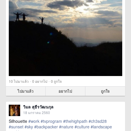
·
·
10
ไปมาแล้ว
0
อยากไป
0
ถูกใจ
ไปมาแล้ว
อยากไป
ถูกใจ
วิมล สุธีรวัฒนกุล
18 มกราคม 2560
Silhouette
#work
#tvprogram
#thehighpath
#ch3sd28
#sunset
#sky
#backpacker
#nature
#culture
#landscape