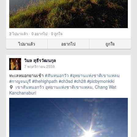
·
·
3
ไปมาแล้ว
0
อยากไป
0
ถูกใจ
ไปมาแล้ว
อยากไป
ถูกใจ
วิมล สุธีรวัฒนกุล
7 พฤศจิกายน 2559
ทะเลหมอกยามเช้า
#สันหนอกวัว
#อุทยานแห่งชาติเขาแหลม
#กาญจนบุรี
#thehighpath
#ch3sd
#ch28
#picbymonkiki
เขาสันหนอกวัว อุทยานแห่งชาติเขาแหลม, Chang Wat
Kanchanaburi