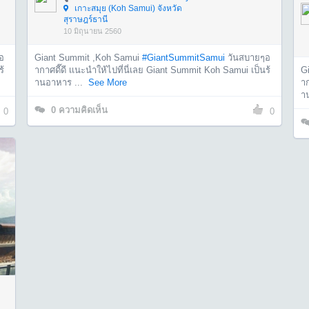
เกาะสมุย (Koh Samui) จังหวัด
สุราษฎร์ธานี
10 มิถุนายน 2560
อ
Giant Summit ,Koh Samui
#GiantSummitSamui
วันสบายๆอ
G
ร้
ากาศดี๊ดี เเนะนำให้ไปที่นี่เลย Giant Summit Koh Samui เป็นร้
าก
านอาหาร ...
See More
า
0
ความคิดเห็น
0
0