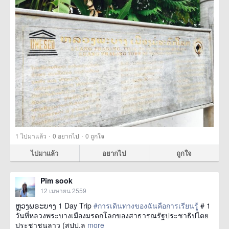
·
·
1
ไปมาแล้ว
0
อยากไป
0
ถูกใจ
ไปมาแล้ว
อยากไป
ถูกใจ
Pïm sook
12 เมษายน 2559
ຫຼວງພຣະບາງ 1 Day Trip
#การเดินทางของฉันคือการเรียนรู้
# 1
วันที่หลวงพระบางเมืองมรดกโลกของสาธารณรัฐประชาธิปไตย
ประชาชนลาว (สปป.ล
more