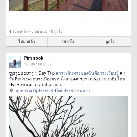
·
·
4
ไปมาแล้ว
0
อยากไป
0
ถูกใจ
ไปมาแล้ว
อยากไป
ถูกใจ
Pïm sook
12 เมษายน 2559
ຫຼວງພຣະບາງ 1 Day Trip
#การเดินทางของฉันคือการเรียนรู้
# 1
วันที่หลวงพระบางเมืองมรดกโลกของสาธารณรัฐประชาธิปไตย
ประชาชนลาว (สปป.ล
more
สาธารณรัฐประชาธิปไตยประชาชนลาว