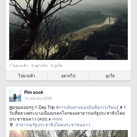
·
·
1
ไปมาแล้ว
0
อยากไป
0
ถูกใจ
ไปมาแล้ว
อยากไป
ถูกใจ
Pïm sook
12 เมษายน 2559
ຫຼວງພຣະບາງ 1 Day Trip
#การเดินทางของฉันคือการเรียนรู้
# 1
วันที่หลวงพระบางเมืองมรดกโลกของสาธารณรัฐประชาธิปไตย
ประชาชนลาว (สปป.ล
more
สาธารณรัฐประชาธิปไตยประชาชนลาว