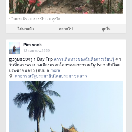
·
·
1
ไปมาแล้ว
0
อยากไป
0
ถูกใจ
ไปมาแล้ว
อยากไป
ถูกใจ
Pïm sook
12 เมษายน 2559
ຫຼວງພຣະບາງ 1 Day Trip
#การเดินทางของฉันคือการเรียนรู้
# 1
วันที่หลวงพระบางเมืองมรดกโลกของสาธารณรัฐประชาธิปไตย
ประชาชนลาว (สปป.ล
more
สาธารณรัฐประชาธิปไตยประชาชนลาว