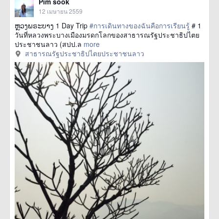
Pïm sook
12 เมษายน 2559
ຫຼວງພຣະບາງ 1 Day Trip
#การเดินทางของฉันคือการเรียนรู้
# 1
วันที่หลวงพระบางเมืองมรดกโลกของสาธารณรัฐประชาธิปไตย
ประชาชนลาว (สปป.ล
more
สาธารณรัฐประชาธิปไตยประชาชนลาว