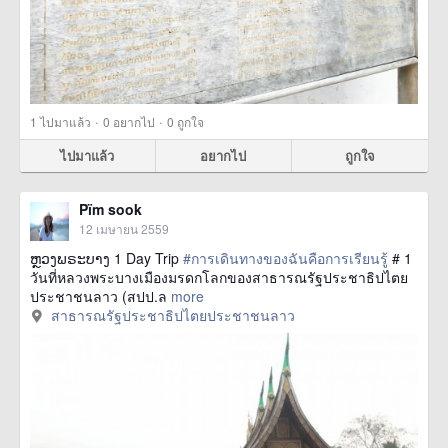
·
·
1
ไปมาแล้ว
0
อยากไป
0
ถูกใจ
ไปมาแล้ว
อยากไป
ถูกใจ
Pïm sook
12 เมษายน 2559
ຫຼວງພຣະບາງ 1 Day Trip
#การเดินทางของฉันคือการเรียนรู้
# 1
วันที่หลวงพระบางเมืองมรดกโลกของสาธารณรัฐประชาธิปไตย
ประชาชนลาว (สปป.ล
more
สาธารณรัฐประชาธิปไตยประชาชนลาว