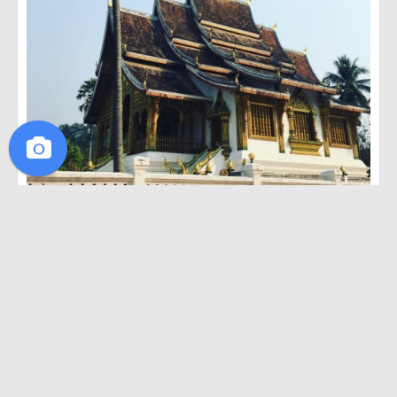
·
·
1
ไปมาแล้ว
0
อยากไป
0
ถูกใจ
ไปมาแล้ว
อยากไป
ถูกใจ
Pïm sook
12 เมษายน 2559
ຫຼວງພຣະບາງ 1 Day Trip
#การเดินทางของฉันคือการเรียนรู้
# 1
วันที่หลวงพระบางเมืองมรดกโลกของสาธารณรัฐประชาธิปไตย
ประชาชนลาว (สปป.ล
more
สาธารณรัฐประชาธิปไตยประชาชนลาว