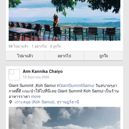
·
·
98
ไปมาแล้ว
1
อยากไป
0
ถูกใจ
ไปมาแล้ว
อยากไป
ถูกใจ
Arm Kannika Chaiyo
10 มิถุนายน 2560
Giant Summit ,Koh Samui
#GiantSummitSamui
วันสบายๆอา
กาศดี๊ดี เเนะนำให้ไปที่นี่เลย Giant Summit Koh Samui เป็นร้าน
อาหารราคา
more
เกาะสมุย (Koh Samui), สุราษฎร์ธานี