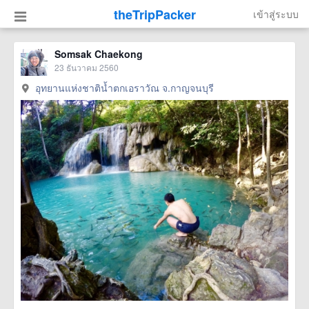
theTripPacker
เข้าสู่ระบบ
Somsak Chaekong
23 ธันวาคม 2560
อุทยานแห่งชาติน้ำตกเอราวัณ จ.กาญจนบุรี