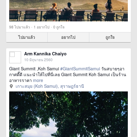
·
·
98
ไปมาแล้ว
1
อยากไป
0
ถูกใจ
ไปมาแล้ว
อยากไป
ถูกใจ
Arm Kannika Chaiyo
10 มิถุนายน 2560
Giant Summit ,Koh Samui
#GiantSummitSamui
วันสบายๆอา
กาศดี๊ดี เเนะนำให้ไปที่นี่เลย Giant Summit Koh Samui เป็นร้าน
อาหารราคา
more
เกาะสมุย (Koh Samui), สุราษฎร์ธานี