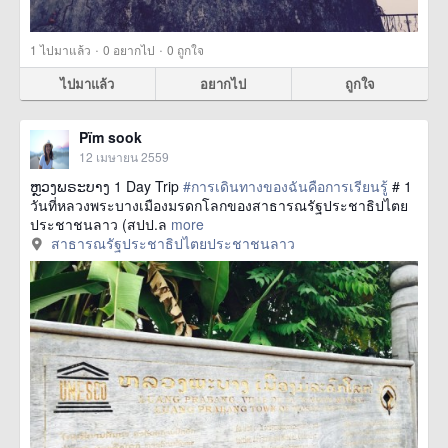
·
·
1
ไปมาแล้ว
0
อยากไป
0
ถูกใจ
ไปมาแล้ว
อยากไป
ถูกใจ
Pïm sook
12 เมษายน 2559
ຫຼວງພຣະບາງ 1 Day Trip
#การเดินทางของฉันคือการเรียนรู้
# 1
วันที่หลวงพระบางเมืองมรดกโลกของสาธารณรัฐประชาธิปไตย
ประชาชนลาว (สปป.ล
more
สาธารณรัฐประชาธิปไตยประชาชนลาว