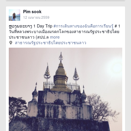
Pïm sook
12 เมษายน 2559
ຫຼວງພຣະບາງ 1 Day Trip
#การเดินทางของฉันคือการเรียนรู้
# 1
วันที่หลวงพระบางเมืองมรดกโลกของสาธารณรัฐประชาธิปไตย
ประชาชนลาว (สปป.ล
more
สาธารณรัฐประชาธิปไตยประชาชนลาว