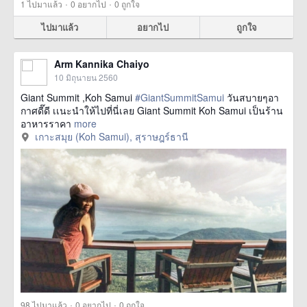
·
·
1
ไปมาแล้ว
0
อยากไป
0
ถูกใจ
ไปมาแล้ว
อยากไป
ถูกใจ
Arm Kannika Chaiyo
10 มิถุนายน 2560
Giant Summit ,Koh Samui
#GiantSummitSamui
วันสบายๆอา
กาศดี๊ดี เเนะนำให้ไปที่นี่เลย Giant Summit Koh Samui เป็นร้าน
อาหารราคา
more
เกาะสมุย (Koh Samui), สุราษฎร์ธานี
·
·
98
ไปมาแล้ว
0
อยากไป
0
ถูกใจ