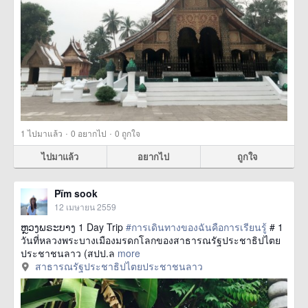
·
·
1
ไปมาแล้ว
0
อยากไป
0
ถูกใจ
ไปมาแล้ว
อยากไป
ถูกใจ
Pïm sook
12 เมษายน 2559
ຫຼວງພຣະບາງ 1 Day Trip
#การเดินทางของฉันคือการเรียนรู้
# 1
วันที่หลวงพระบางเมืองมรดกโลกของสาธารณรัฐประชาธิปไตย
ประชาชนลาว (สปป.ล
more
สาธารณรัฐประชาธิปไตยประชาชนลาว