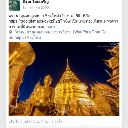
พิรุณ ไทยเจริญ
10 มกราคม 2560
พระธาตุดอยสุเทพ - เชียงใหม่ (21 ธ.ค. 59) พิกัด
https://goo.gl/maps/q7kzF2qTnCw เป็นแห่งท่องเที่ยวแนววัดวา
อารามที่มีคนเข้าชมเ
more
วัดพระธาตุดอยสุเทพราชวรวิหาร (Wat Phra That Doi
Suthep), เชียงใหม่
·
·
313
ไปมาแล้ว
0
อยากไป
0
ถูกใจ