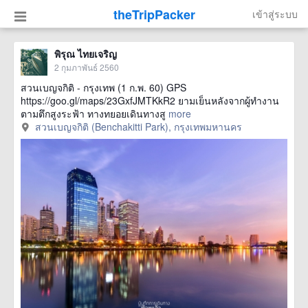
theTripPacker
เข้าสู่ระบบ
พิรุณ ไทยเจริญ
2 กุมภาพันธ์ 2560
สวนเบญจกิติ - กรุงเทพ (1 ก.พ. 60) GPS
https://goo.gl/maps/23GxfJMTKkR2 ยามเย็นหลังจากผู้ทำงาน
ตามตึกสูงระฟ้า ทางทยอยเดินทางสู
more
สวนเบญจกิติ (Benchakitti Park), กรุงเทพมหานคร