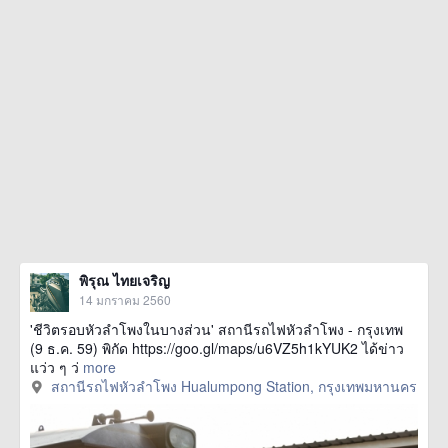
พิรุณ ไทยเจริญ
14 มกราคม 2560
'ชีวิตรอบหัวลำโพงในบางส่วน' สถานีรถไฟหัวลำโพง - กรุงเทพ
(9 ธ.ค. 59) พิกัด https://goo.gl/maps/u6VZ5h1kYUK2 ได้ข่าว
แว่ว ๆ ว่
more
สถานีรถไฟหัวลำโพง Hualumpong Station, กรุงเทพมหานคร