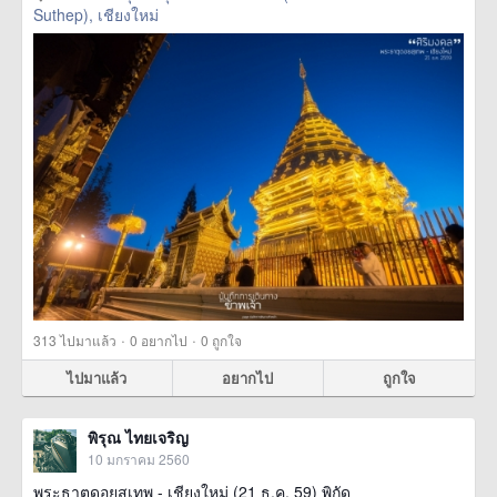
Suthep), เชียงใหม่
·
·
313
ไปมาแล้ว
0
อยากไป
0
ถูกใจ
ไปมาแล้ว
อยากไป
ถูกใจ
พิรุณ ไทยเจริญ
10 มกราคม 2560
พระธาตุดอยสุเทพ - เชียงใหม่ (21 ธ.ค. 59) พิกัด