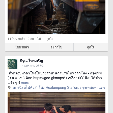
·
·
14
ไปมาแล้ว
0
อยากไป
1
ถูกใจ
ไปมาแล้ว
อยากไป
ถูกใจ
พิรุณ ไทยเจริญ
14 มกราคม 2560
'ชีวิตรอบหัวลำโพงในบางส่วน' สถานีรถไฟหัวลำโพง - กรุงเทพ
(9 ธ.ค. 59) พิกัด https://goo.gl/maps/u6VZ5h1kYUK2 ได้ข่าว
แว่ว ๆ ว่
more
สถานีรถไฟหัวลำโพง Hualumpong Station, กรุงเทพมหานคร