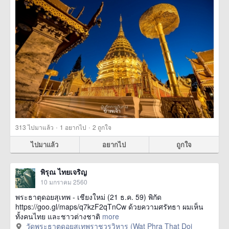
·
·
313
ไปมาแล้ว
1
อยากไป
2
ถูกใจ
ไปมาแล้ว
อยากไป
ถูกใจ
พิรุณ ไทยเจริญ
10 มกราคม 2560
พระธาตุดอยสุเทพ - เชียงใหม่ (21 ธ.ค. 59) พิกัด
https://goo.gl/maps/q7kzF2qTnCw ด้วยความศรัทธา ผมเห็น
ทั้งคนไทย และชาวต่างชาติ
more
วัดพระธาตุดอยสุเทพราชวรวิหาร (Wat Phra That Doi