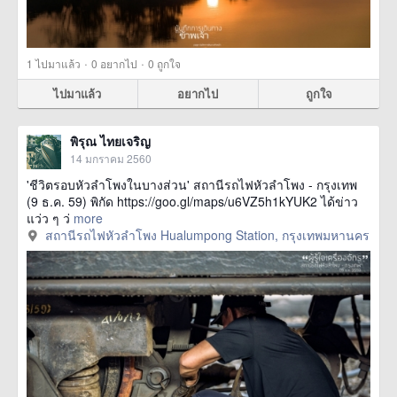
·
·
1
ไปมาแล้ว
0
อยากไป
0
ถูกใจ
ไปมาแล้ว
อยากไป
ถูกใจ
พิรุณ ไทยเจริญ
14 มกราคม 2560
'ชีวิตรอบหัวลำโพงในบางส่วน' สถานีรถไฟหัวลำโพง - กรุงเทพ
(9 ธ.ค. 59) พิกัด https://goo.gl/maps/u6VZ5h1kYUK2 ได้ข่าว
แว่ว ๆ ว่
more
สถานีรถไฟหัวลำโพง Hualumpong Station, กรุงเทพมหานคร