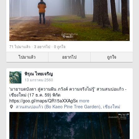
·
·
71
ไปมาแล้ว
3
อยากไป
0
ถูกใจ
ไปมาแล้ว
อยากไป
ถูกใจ
พิรุณ ไทยเจริญ
13 มกราคม 2560
'มายาบดบังตา สู่ความฝัน ภวังค์ ความจริงไม่รู้' สวนสนบ่อแก้ว -
เชียงใหม่ (17 ธ.ค. 59) พิกัด
https://goo.gl/maps/QR15aXXAgSx
more
สวนสนบ่อแก้ว (Bo Kaeo Pine Tree Garden), เชียงใหม่