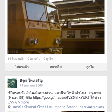
·
·
14
ไปมาแล้ว
0
อยากไป
0
ถูกใจ
ไปมาแล้ว
อยากไป
ถูกใจ
พิรุณ ไทยเจริญ
14 มกราคม 2560
'ชีวิตรอบหัวลำโพงในบางส่วน' สถานีรถไฟหัวลำโพง - กรุงเทพ
(9 ธ.ค. 59) พิกัด https://goo.gl/maps/u6VZ5h1kYUK2 ได้ข่าว
แว่ว ๆ ว่
more
สถานีรถไฟหัวลำโพง Hualumpong Station, กรุงเทพมหานคร