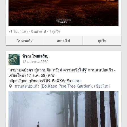
·
·
71
ไปมาแล้ว
0
อยากไป
1
ถูกใจ
ไปมาแล้ว
อยากไป
ถูกใจ
พิรุณ ไทยเจริญ
13 มกราคม 2560
'มายาบดบังตา สู่ความฝัน ภวังค์ ความจริงไม่รู้' สวนสนบ่อแก้ว -
เชียงใหม่ (17 ธ.ค. 59) พิกัด
https://goo.gl/maps/QR15aXXAgSx
more
สวนสนบ่อแก้ว (Bo Kaeo Pine Tree Garden), เชียงใหม่