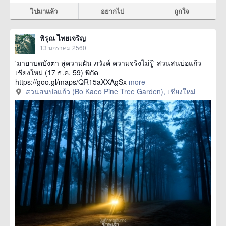
ไปมาแล้ว
อยากไป
ถูกใจ
พิรุณ ไทยเจริญ
13 มกราคม 2560
'มายาบดบังตา สู่ความฝัน ภวังค์ ความจริงไม่รู้' สวนสนบ่อแก้ว -
เชียงใหม่ (17 ธ.ค. 59) พิกัด
https://goo.gl/maps/QR15aXXAgSx
more
สวนสนบ่อแก้ว (Bo Kaeo Pine Tree Garden), เชียงใหม่