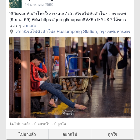
14 มกราคม 2560
'ชีวิตรอบหัวลำโพงในบางส่วน' สถานีรถไฟหัวลำโพง - กรุงเทพ
(9 ธ.ค. 59) พิกัด https://goo.gl/maps/u6VZ5h1kYUK2 ได้ข่าว
แว่ว ๆ ว่
more
สถานีรถไฟหัวลำโพง Hualumpong Station, กรุงเทพมหานคร
·
·
14
ไปมาแล้ว
0
อยากไป
0
ถูกใจ
ไปมาแล้ว
อยากไป
ถูกใจ