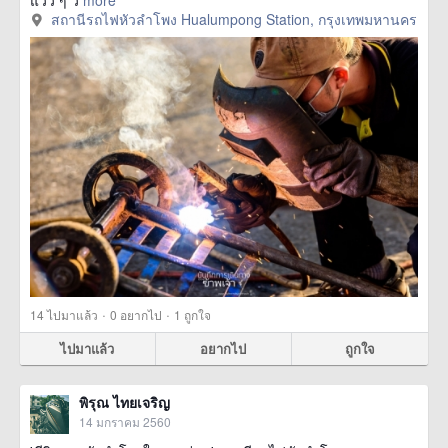
แว่ว ๆ ว่
more
สถานีรถไฟหัวลำโพง Hualumpong Station, กรุงเทพมหานคร
·
·
14
ไปมาแล้ว
0
อยากไป
1
ถูกใจ
ไปมาแล้ว
อยากไป
ถูกใจ
พิรุณ ไทยเจริญ
14 มกราคม 2560