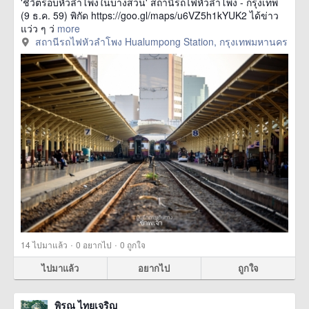
'ชีวิตรอบหัวลำโพงในบางส่วน' สถานีรถไฟหัวลำโพง - กรุงเทพ
(9 ธ.ค. 59) พิกัด https://goo.gl/maps/u6VZ5h1kYUK2 ได้ข่าว
แว่ว ๆ ว่
more
สถานีรถไฟหัวลำโพง Hualumpong Station, กรุงเทพมหานคร
·
·
14
ไปมาแล้ว
0
อยากไป
0
ถูกใจ
ไปมาแล้ว
อยากไป
ถูกใจ
พิรุณ ไทยเจริญ