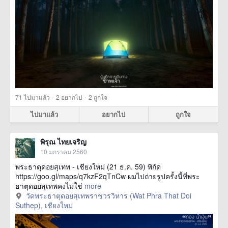
·
·
71
ไปมาแล้ว
2
อยากไป
2
ถูกใจ
ไปมาแล้ว
อยากไป
ถูกใจ
พิรุณ ไทยเจริญ
10 มกราคม 2560
พระธาตุดอยสุเทพ - เชียงใหม่ (21 ธ.ค. 59) พิกัด
https://goo.gl/maps/q7kzF2qTnCw ผมไปถ่ายรูปครั้งนี้ที่พระ
ธาตุดอยสุเทพคงไม่ใช่
more
วัดพระธาตุดอยสุเทพราชวรวิหาร (Wat Phra That Doi
Suthep), เชียงใหม่