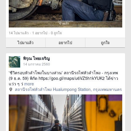
·
·
14
ไปมาแล้ว
1
อยากไป
0
ถูกใจ
ไปมาแล้ว
อยากไป
ถูกใจ
พิรุณ ไทยเจริญ
14 มกราคม 2560
'ชีวิตรอบหัวลำโพงในบางส่วน' สถานีรถไฟหัวลำโพง - กรุงเทพ
(9 ธ.ค. 59) พิกัด https://goo.gl/maps/u6VZ5h1kYUK2 ได้ข่าว
แว่ว ๆ ว่
more
สถานีรถไฟหัวลำโพง Hualumpong Station, กรุงเทพมหานคร