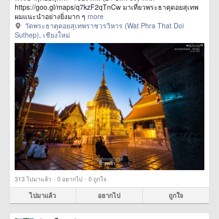
https://goo.gl/maps/q7kzF2qTnCw มาเที่ยวพระธาตุดอยสุเทพ
ผมแนะนำอย่างยิ่งมาก ๆ
more
วัดพระธาตุดอยสุเทพราชวรวิหาร (Wat Phra That Doi
Suthep), เชียงใหม่
·
·
313
ไปมาแล้ว
0
อยากไป
0
ถูกใจ
ไปมาแล้ว
อยากไป
ถูกใจ