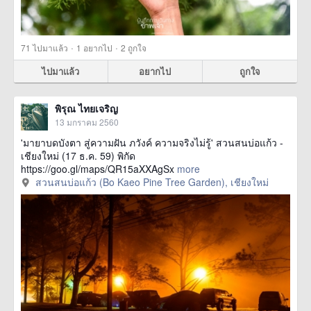
·
·
71
ไปมาแล้ว
1
อยากไป
2
ถูกใจ
ไปมาแล้ว
อยากไป
ถูกใจ
พิรุณ ไทยเจริญ
13 มกราคม 2560
'มายาบดบังตา สู่ความฝัน ภวังค์ ความจริงไม่รู้' สวนสนบ่อแก้ว -
เชียงใหม่ (17 ธ.ค. 59) พิกัด
https://goo.gl/maps/QR15aXXAgSx
more
สวนสนบ่อแก้ว (Bo Kaeo Pine Tree Garden), เชียงใหม่