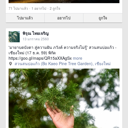
·
·
71
ไปมาแล้ว
1
อยากไป
2
ถูกใจ
ไปมาแล้ว
อยากไป
ถูกใจ
พิรุณ ไทยเจริญ
13 มกราคม 2560
'มายาบดบังตา สู่ความฝัน ภวังค์ ความจริงไม่รู้' สวนสนบ่อแก้ว -
เชียงใหม่ (17 ธ.ค. 59) พิกัด
https://goo.gl/maps/QR15aXXAgSx
more
สวนสนบ่อแก้ว (Bo Kaeo Pine Tree Garden), เชียงใหม่