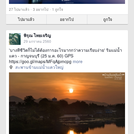
·
·
27
ไปมาแล้ว
3
อยากไป
1
ถูกใจ
ไปมาแล้ว
อยากไป
ถูกใจ
พิรุณ ไทยเจริญ
29 มกราคม 2560
'บางทีชีวิตก็ไม่ได้ต้องการอะไรมากกว่าความเรียบง่าย' ริมแม่น้ำ
แคว - กาญจนบุรี (25 ม.ค. 60) GPS
https://goo.gl/maps/MFqAjpmcpg
more
สะพานข้ามแม่น้ำแควใหญ่