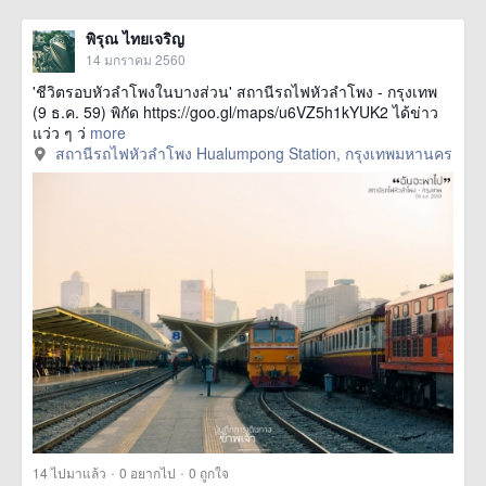
พิรุณ ไทยเจริญ
14 มกราคม 2560
'ชีวิตรอบหัวลำโพงในบางส่วน' สถานีรถไฟหัวลำโพง - กรุงเทพ
(9 ธ.ค. 59) พิกัด https://goo.gl/maps/u6VZ5h1kYUK2 ได้ข่าว
แว่ว ๆ ว่
more
สถานีรถไฟหัวลำโพง Hualumpong Station, กรุงเทพมหานคร
·
·
14
ไปมาแล้ว
0
อยากไป
0
ถูกใจ