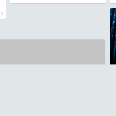
0
'ม
เช
Sx