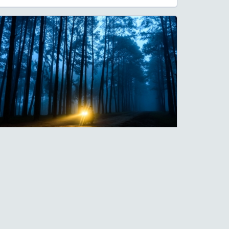
รูปภาพโดย
พิรุณ ไทยเจริญ
สวนสนบ่อแก้ว (Bo Kaeo Pine Tree
Garden) จังหวัดเชียงใหม่
13 มกราคม 2560
ายาบดบังตา สู่ความฝัน ภวังค์ ความจริงไม่รู้' สวนสนบ่อแก้ว -
ียงใหม่ (17 ธ.ค. 59) พิกัด https://goo.gl/maps/QR15aXXAg
 ...
See More