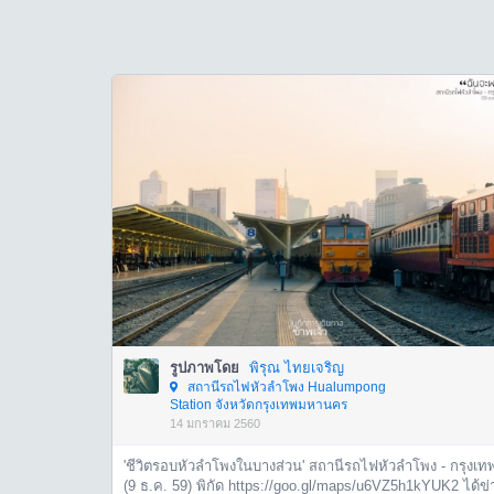
รูปภาพโดย
พิรุณ ไทยเจริญ
สถานีรถไฟหัวลำโพง Hualumpong
Station จังหวัดกรุงเทพมหานคร
14 มกราคม 2560
'ชีวิตรอบหัวลำโพงในบางส่วน' สถานีรถไฟหัวลำโพง - กรุงเท
(9 ธ.ค. 59) พิกัด https://goo.gl/maps/u6VZ5h1kYUK2 ได้ข่