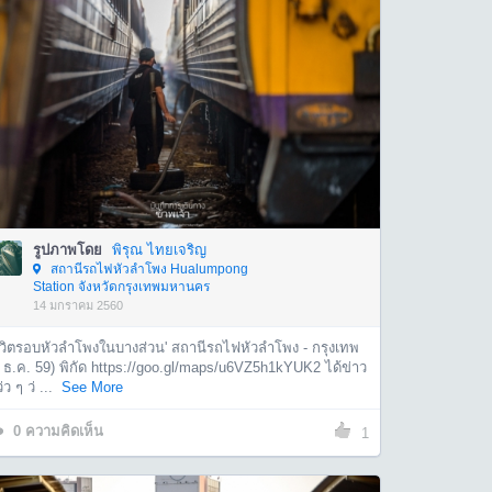
รูปภาพโดย
พิรุณ ไทยเจริญ
สถานีรถไฟหัวลำโพง Hualumpong
Station จังหวัดกรุงเทพมหานคร
14 มกราคม 2560
ชีวิตรอบหัวลำโพงในบางส่วน' สถานีรถไฟหัวลำโพง - กรุงเทพ
 ธ.ค. 59) พิกัด https://goo.gl/maps/u6VZ5h1kYUK2 ได้ข่าว
่ว ๆ ว่ ...
See More
0
ความคิดเห็น
1