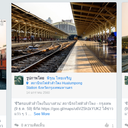
รูปภาพโดย
พิรุณ ไทยเจริญ
สถานีรถไฟหัวลำโพง Hualumpong
Station จังหวัดกรุงเทพมหานคร
14 มกราคม 2560
'ชีวิตรอบหัวลำโพงในบางส่วน' สถานีรถไฟหัวลำโพง - กรุงเทพ
'
(9 ธ.ค. 59) พิกัด https://goo.gl/maps/u6VZ5h1kYUK2 ได้ข่าว
(9
แว่ว ๆ ว่ ...
See More
แว
พ
0
ความคิดเห็น
าว
1