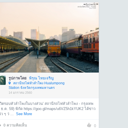
รูปภาพโดย
พิรุณ ไทยเจริญ
สถานีรถไฟหัวลำโพง Hualumpong
Station จังหวัดกรุงเทพมหานคร
14 มกราคม 2560
ชีวิตรอบหัวลำโพงในบางส่วน' สถานีรถไฟหัวลำโพง - กรุงเทพ
 ธ.ค. 59) พิกัด https://goo.gl/maps/u6VZ5h1kYUK2 ได้ข่าว
่ว ๆ ว่ ...
See More
0
ความคิดเห็น
0