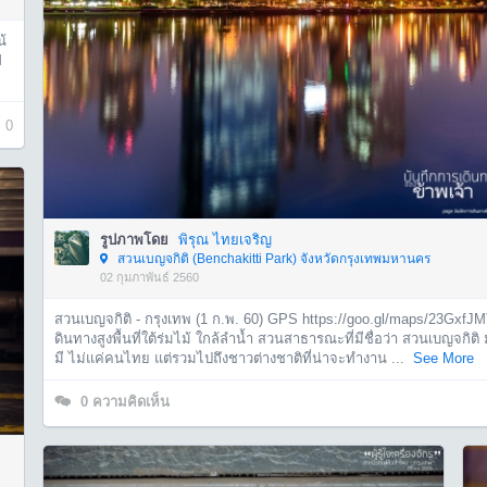
น้
M
0
รูปภาพโดย
พิรุณ ไทยเจริญ
สวนเบญจกิติ (Benchakitti Park) จังหวัดกรุงเทพมหานคร
02 กุมภาพันธ์ 2560
สวนเบญจกิติ - กรุงเทพ (1 ก.พ. 60) GPS https://goo.gl/maps/23Gxf
ดินทางสูงพื้นที่ใต้ร่มไม้ ใกล้ลำน้ำ สวนสาธารณะที่มีชื่อว่า สวนเบญจกิติ 
มี ไม่แค่คนไทย แต่รวมไปถึงชาวต่างชาติที่น่าจะทำงาน ...
See More
0
ความคิดเห็น