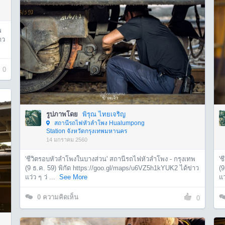
พ
าว
0
รูปภาพโดย
พิรุณ ไทยเจริญ
สถานีรถไฟหัวลำโพง Hualumpong
Station จังหวัดกรุงเทพมหานคร
14 มกราคม 2560
'ชีวิตรอบหัวลำโพงในบางส่วน' สถานีรถไฟหัวลำโพง - กรุงเทพ
'
(9 ธ.ค. 59) พิกัด https://goo.gl/maps/u6VZ5h1kYUK2 ได้ข่าว
(9
แว่ว ๆ ว่ ...
See More
แว
0
ความคิดเห็น
0