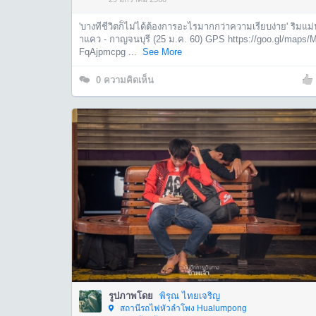
'บางทีชีวิตก็ไม่ได้ต้องการอะไรมากกว่าความเรียบง่าย' ริมแม่
ำแคว - กาญจนบุรี (25 ม.ค. 60) GPS https://goo.gl/maps/
FqAjpmcpg ...
See More
0
ความคิดเห็น
รูปภาพโดย
พิรุณ ไทยเจริญ
สถานีรถไฟหัวลำโพง Hualumpong