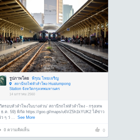
รูปภาพโดย
พิรุณ ไทยเจริญ
สถานีรถไฟหัวลำโพง Hualumpong
Station จังหวัดกรุงเทพมหานคร
14 มกราคม 2560
ชีวิตรอบหัวลำโพงในบางส่วน' สถานีรถไฟหัวลำโพง - กรุงเทพ
 ธ.ค. 59) พิกัด https://goo.gl/maps/u6VZ5h1kYUK2 ได้ข่าว
่ว ๆ ว่ ...
See More
0
ความคิดเห็น
0