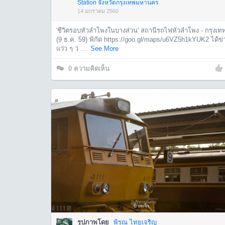
Station จังหวัดกรุงเทพมหานคร
14 มกราคม 2560
'ชีวิตรอบหัวลำโพงในบางส่วน' สถานีรถไฟหัวลำโพง - กรุงเท
(9 ธ.ค. 59) พิกัด https://goo.gl/maps/u6VZ5h1kYUK2 ได้ข่
แว่ว ๆ ว่ ...
See More
0
ความคิดเห็น
รูปภาพโดย
พิรุณ ไทยเจริญ