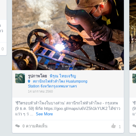
พ
าว
0
รูปภาพโดย
พิรุณ ไทยเจริญ
สถานีรถไฟหัวลำโพง Hualumpong
Station จังหวัดกรุงเทพมหานคร
14 มกราคม 2560
'ชีวิตรอบหัวลำโพงในบางส่วน' สถานีรถไฟหัวลำโพง - กรุงเทพ
'
(9 ธ.ค. 59) พิกัด https://goo.gl/maps/u6VZ5h1kYUK2 ได้ข่าว
(9
แว่ว ๆ ว่ ...
See More
แว
0
ความคิดเห็น
1