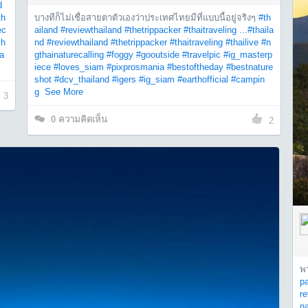
d
th
บางทีก็ไม่เชื่อสายตาตัวเองว่าประเทศไทยมีที่แบบนี้อยู่จริงๆ
#th
ec
ailand
#reviewthailand
#thetrippacker
#thaitraveling ...
#thaila
sh
nd
#reviewthailand
#thetrippacker
#thaitraveling
#thailive
#n
la
gthainaturecalling
#foggy
#gooutside
#travelpic
#ig_masterp
iece
#loves_siam
#pixprosmania
#bestoftheday
#bestnature
shot
#dcv_thailand
#igers
#ig_siam
#earthofficial
#campin
g
See More
3
0
ความคิดเห็น
2
พา
p
re
na