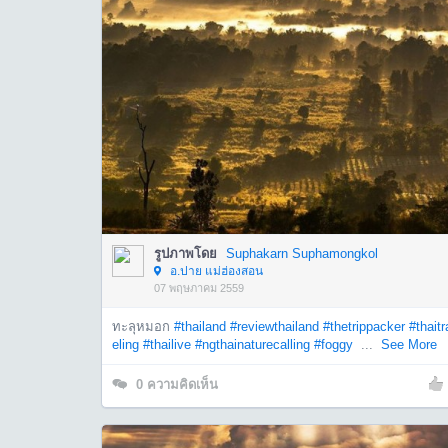
รูปภาพโดย
Suphakarn Suphamongkol
อ.ปาย แม่ฮ่องสอน
07 พฤษภาคม 2559
ทะลุหมอก
#thailand
#reviewthailand
#thetrippacker
#thaitr
eling
#thailive
#ngthainaturecalling
#foggy
...
See More
0
ความคิดเห็น