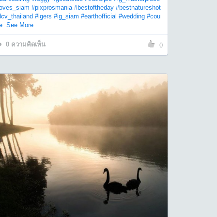
loves_siam
#pixprosmania
#bestoftheday
#bestnatureshot
dcv_thailand
#igers
#ig_siam
#earthofficial
#wedding
#cou
e
See More
0
ความคิดเห็น
0