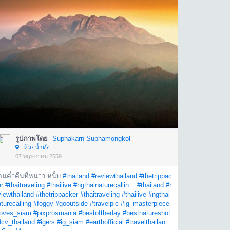
รูปภาพโดย
Suphakarn Suphamongkol
ห้วยน้ำดัง
07 พฤษภาคม 2559
่อนค่ำคืนที่หนาวเหน็บ
#thailand
#reviewthailand
#thetrippac
r
#thaitraveling
#thailive
#ngthainaturecallin ...
#thailand
#r
iewthailand
#thetrippacker
#thaitraveling
#thailive
#ngthai
turecalling
#foggy
#gooutside
#travelpic
#ig_masterpiece
loves_siam
#pixprosmania
#bestoftheday
#bestnatureshot
dcv_thailand
#igers
#ig_siam
#earthofficial
#travelthailan