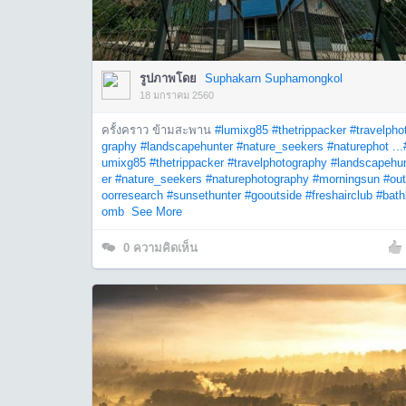
รูปภาพโดย
Suphakarn Suphamongkol
18 มกราคม 2560
ครั้งคราว ข้ามสะพาน
#lumixg85
#thetrippacker
#travelpho
graphy
#landscapehunter
#nature_seekers
#naturephot ...
umixg85
#thetrippacker
#travelphotography
#landscapehu
er
#nature_seekers
#naturephotography
#morningsun
#ou
oorresearch
#sunsethunter
#gooutside
#freshairclub
#bath
omb
See More
0
ความคิดเห็น