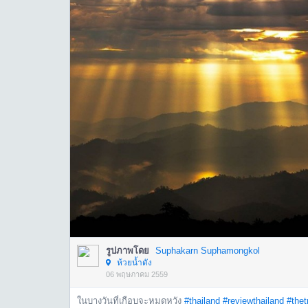
รูปภาพโดย
Suphakarn Suphamongkol
ห้วยน้ำดัง
06 พฤษภาคม 2559
ในบางวันที่เกือบจะหมดหวัง
#thailand
#reviewthailand
#thet