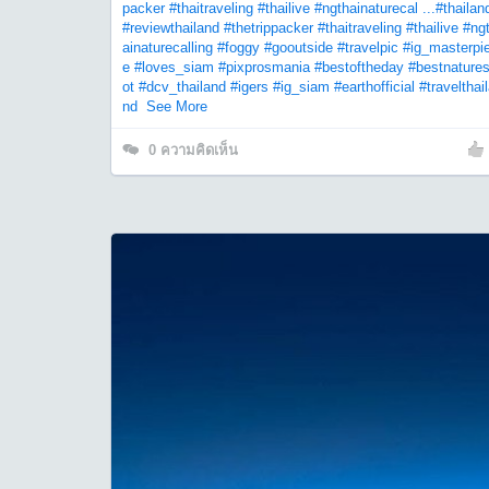
packer
#thaitraveling
#thailive
#ngthainaturecal ...
#thailan
#reviewthailand
#thetrippacker
#thaitraveling
#thailive
#ng
ainaturecalling
#foggy
#gooutside
#travelpic
#ig_masterpi
e
#loves_siam
#pixprosmania
#bestoftheday
#bestnature
ot
#dcv_thailand
#igers
#ig_siam
#earthofficial
#travelthai
nd
See More
0
ความคิดเห็น