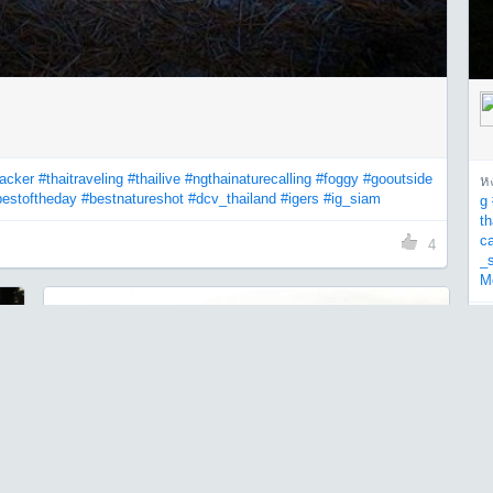
packer
#thaitraveling
#thailive
#ngthainaturecalling
#foggy
#gooutside
ห
bestoftheday
#bestnatureshot
#dcv_thailand
#igers
#ig_siam
g
th
ca
4
_
M