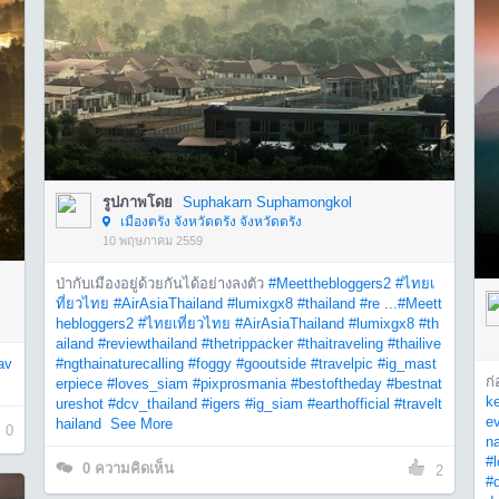
รูปภาพโดย
Suphakarn Suphamongkol
เมืองตรัง จังหวัดตรัง จังหวัดตรัง
10 พฤษภาคม 2559
ป่ากับเมืองอยู่ด้วยกันได้อย่างลงตัว
#Meetthebloggers2
#ไทยเ
ที่ยวไทย
#AirAsiaThailand
#lumixgx8
#thailand
#re ...
#Meett
hebloggers2
#ไทยเที่ยวไทย
#AirAsiaThailand
#lumixgx8
#th
ailand
#reviewthailand
#thetrippacker
#thaitraveling
#thailive
av
#ngthainaturecalling
#foggy
#gooutside
#travelpic
#ig_mast
ก
erpiece
#loves_siam
#pixprosmania
#bestoftheday
#bestnat
ke
ureshot
#dcv_thailand
#igers
#ig_siam
#earthofficial
#travelt
ev
hailand
See More
0
na
#
0
ความคิดเห็น
2
#