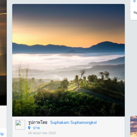
d
รูปภาพโดย
Suphakarn Suphamongkol
ปาย
06 พฤษภาคม 2559
rip