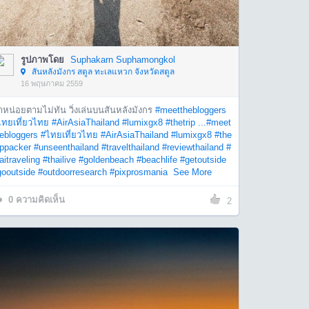
รูปภาพโดย
Suphakarn Suphamongkol
สันหลังมังกร สตูล ทะเลแหวก จังหวัดสตูล
16 พฤษภาคม 2559
าหน่อยตามไม่ทัน วิ่งเล่นบนสันหลังมังกร
#meetthebloggers
ไทยเที่ยวไทย
#AirAsiaThailand
#lumixgx8
#thetrip ...
#meet
hebloggers
#ไทยเที่ยวไทย
#AirAsiaThailand
#lumixgx8
#the
ippacker
#unseenthailand
#travelthailand
#reviewthailand
#
aitraveling
#thailive
#goldenbeach
#beachlife
#getoutside
gooutside
#outdoorresearch
#pixprosmania
See More
0
ความคิดเห็น
2