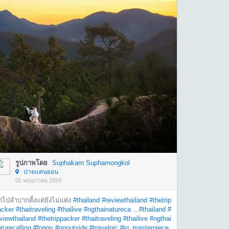
รูปภาพโดย
Suphakarn Suphamongkol
ปายแคนยอน
05 พฤษภาคม 2559
ไปลำบากตั้งแต่ยังไม่แต่ง
#thailand
#reviewthailand
#thetrip
acker
#thaitraveling
#thailive
#ngthainatureca ...
#thailand
#
viewthailand
#thetrippacker
#thaitraveling
#thailive
#ngthai
turecalling
#foggy
#gooutside
#travelpic
#ig_masterpiece