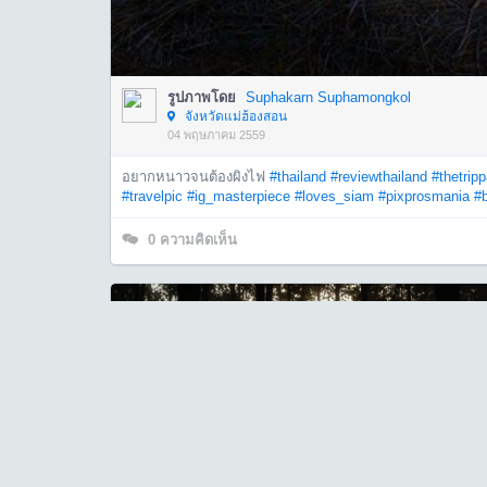
รูปภาพโดย
Suphakarn Suphamongkol
จังหวัดแม่ฮ้องสอน
04 พฤษภาคม 2559
อยากหนาวจนต้องผิงไฟ
#thailand
#reviewthailand
#thetrip
#travelpic
#ig_masterpiece
#loves_siam
#pixprosmania
#
0
ความคิดเห็น