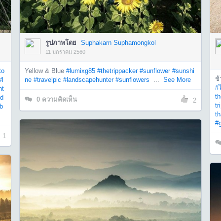
รูปภาพโดย
Suphakarn Suphamongkol
11 มกราคม 2560
to
Yellow & Blue
#lumixg85
#thetrippacker
#sunflower
#sunshi
ช้
#l
ne
#travelpic
#landscapehunter
#sunflowers
...
See More
#
nt
t
td
0
ความคิดเห็น
2
tr
b
th
#
1