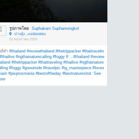
รูปภาพโดย
Suphakarn Suphamongkol
ปางอุ๋ง...แม่ฮ่องสอน
02 พฤษภาคม 2559
งส์ดำ
#thailand
#reviewthailand
#thetrippacker
#thaitravelin
#thailive
#ngthainaturecalling
#foggy
# ...
#thailand
#review
ailand
#thetrippacker
#thaitraveling
#thailive
#ngthainature
lling
#foggy
#gooutside
#travelpic
#ig_masterpiece
#loves
siam
#pixprosmania
#bestoftheday
#bestnatureshot
See
ore
0
ความคิดเห็น
0