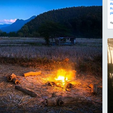
#
#
pl