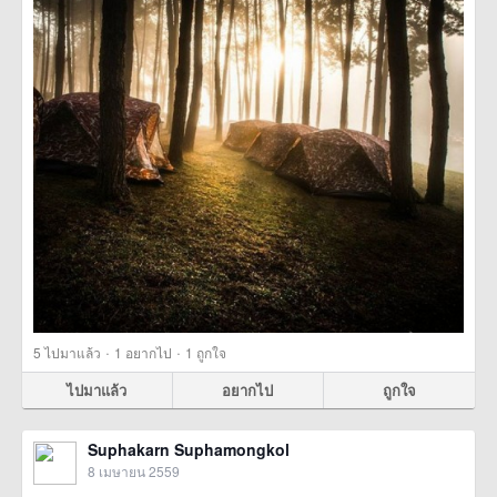
·
·
5
ไปมาแล้ว
1
อยากไป
1
ถูกใจ
ไปมาแล้ว
อยากไป
ถูกใจ
Suphakarn Suphamongkol
8 เมษายน 2559