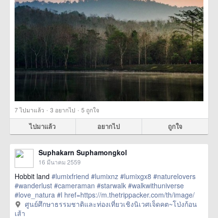
·
·
7
ไปมาแล้ว
3
อยากไป
5
ถูกใจ
ไปมาแล้ว
อยากไป
ถูกใจ
Suphakarn Suphamongkol
16 มีนาคม 2559
Hobbit land
#lumixfriend
#lumixnz
#lumixgx8
#naturelovers
#wanderlust
#cameraman
#starwalk
#walkwithuniverse
#love_natura
#l
href=https://m.thetrippacker.com/th/image/
ศูนย์ศึกษาธรรมชาติและท่องเที่ยวเชิงนิเวศเจ็ดคต~โป่งก้อน
ศูนย์ศึกษาธรรมชาติและท่องเที่ยวเชิงนิเวศเจ็ดคต~โป่งก้อน
เส้า/192415> more
เส้า