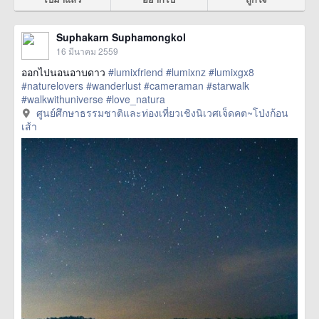
Suphakarn Suphamongkol
16 มีนาคม 2559
ออกไปนอนอาบดาว
#lumixfriend
#lumixnz
#lumixgx8
#naturelovers
#wanderlust
#cameraman
#starwalk
#walkwithuniverse
#love_natura
href=https://m.thetrippacker.com/th/image/ศูนย์ศึกษา
ศูนย์ศึกษาธรรมชาติและท่องเที่ยวเชิงนิเวศเจ็ดคต~โป่งก้อน
ธรรมชาติและท่องเที่ยวเชิงนิเวศเจ็ดคต~โป่งก้อนเส้า/192412>
เส้า
more