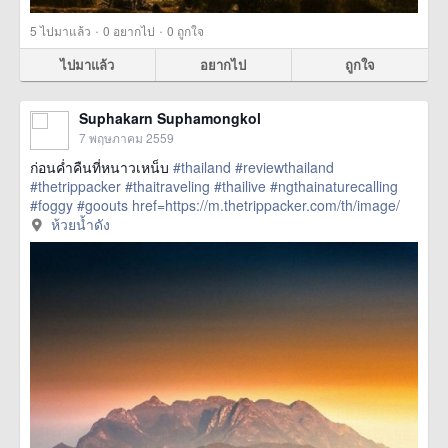
·
·
5
ไปมาแล้ว
0
อยากไป
0
ถูกใจ
ไปมาแล้ว
อยากไป
ถูกใจ
Suphakarn Suphamongkol
7 พฤษภาคม 2559
ก่อนค่ำคืนที่หนาวเหน็บ
#thailand
#reviewthailand
#thetrippacker
#thaitraveling
#thailive
#ngthainaturecalling
#foggy
#goouts
href=https://m.thetrippacker.com/th/image/
ห้วยน้ำดัง/194215> more
ห้วยน้ำดัง