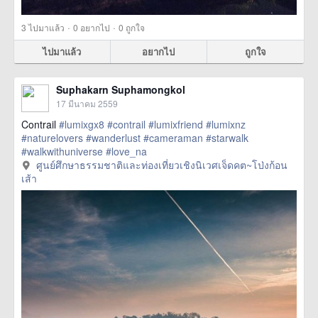
·
·
3
ไปมาแล้ว
0
อยากไป
0
ถูกใจ
ไปมาแล้ว
อยากไป
ถูกใจ
Suphakarn Suphamongkol
17 มีนาคม 2559
Contrail
#lumixgx8
#contrail
#lumixfriend
#lumixnz
#naturelovers
#wanderlust
#cameraman
#starwalk
#walkwithuniverse
#love_na
href=https://m.thetrippacker.com/th/image/ศูนย์ศึกษา
ศูนย์ศึกษาธรรมชาติและท่องเที่ยวเชิงนิเวศเจ็ดคต~โป่งก้อน
ธรรมชาติและท่องเที่ยวเชิงนิเวศเจ็ดคต~โป่งก้อนเส้า/192428>
เส้า
more