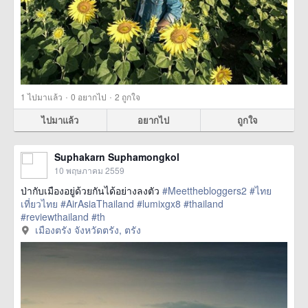
·
·
1
ไปมาแล้ว
0
อยากไป
2
ถูกใจ
ไปมาแล้ว
อยากไป
ถูกใจ
Suphakarn Suphamongkol
10 พฤษภาคม 2559
ป่ากับเมืองอยู่ด้วยกันได้อย่างลงตัว
#Meetthebloggers2
#ไทย
เที่ยวไทย
#AirAsiaThailand
#lumixgx8
#thailand
#reviewthailand
#th
href=https://m.thetrippacker.com/th/image/เมืองตรังจังหวัด
เมืองตรัง จังหวัดตรัง, ตรัง
ตรัง/194353> more