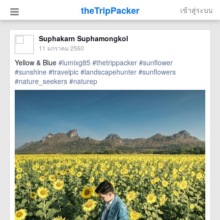
theTripPacker
เข้าสู่ระบบ
Suphakarn Suphamongkol
11 มกราคม 2560
Yellow & Blue
#lumixg85
#thetrippacker
#sunflower
#sunshine
#travelpic
#landscapehunter
#sunflowers
#nature_seekers
#naturep
href=https://m.thetrippacker.com/th/image/location/202061>
more