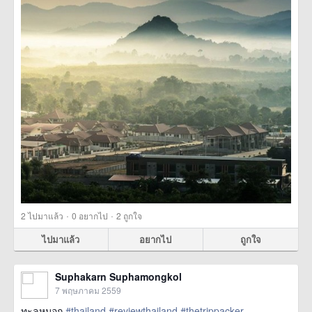
·
·
2
ไปมาแล้ว
0
อยากไป
2
ถูกใจ
ไปมาแล้ว
อยากไป
ถูกใจ
Suphakarn Suphamongkol
7 พฤษภาคม 2559
ทะลุหมอก
#thailand
#reviewthailand
#thetrippacker