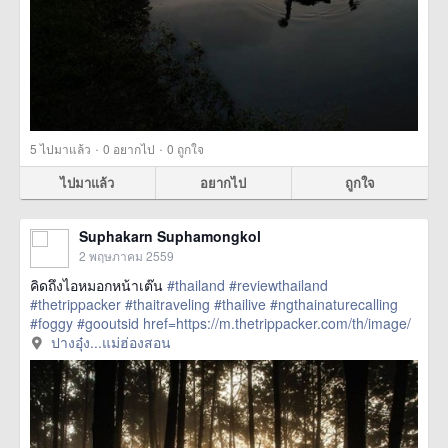
·
·
5
ไปมาแล้ว
0
อยากไป
0
ถูกใจ
ไปมาแล้ว
อยากไป
ถูกใจ
Suphakarn Suphamongkol
2 พฤษภาคม 2559
คิดถึงไอหมอกหน้าเต๊น
#thailand
#reviewthailand
#thetrippacker
#thaitraveling
#thailive
#ngthainaturecalling
#foggy
#gooutsid
href=https://m.thetrippacker.com/th/image/
ปางอุ๋งแม่ฮ่องสอน/193855> more
ปางอุ๋ง...แม่ฮ่องสอน