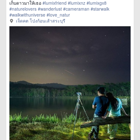
เก็บดาวมาให้เธอ
#lumixfriend
#lumixnz
#lumixgx8
#naturelovers
#wanderlust
#cameraman
#starwalk
#walkwithuniverse
#love_natur
href=https://m.thetrippacker.com/th/image/เจ็ดคตโป่งก้อนเส้า
เจ็ดคต โป่งก้อนเส้าสระบุรี
สระบุรี/192092> more