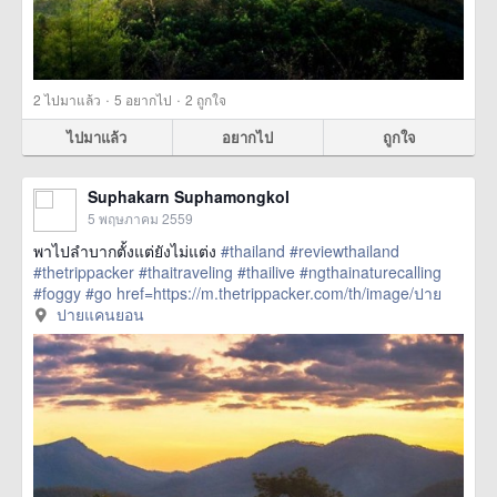
·
·
2
ไปมาแล้ว
5
อยากไป
2
ถูกใจ
ไปมาแล้ว
อยากไป
ถูกใจ
Suphakarn Suphamongkol
5 พฤษภาคม 2559
พาไปลำบากตั้งแต่ยังไม่แต่ง
#thailand
#reviewthailand
#thetrippacker
#thaitraveling
#thailive
#ngthainaturecalling
#foggy
#go
href=https://m.thetrippacker.com/th/image/ปาย
แคนยอน/194152> more
ปายแคนยอน