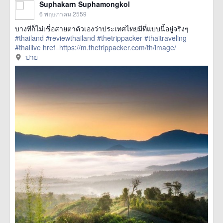
Suphakarn Suphamongkol
6 พฤษภาคม 2559
บางทีก็ไม่เชื่อสายตาตัวเองว่าประเทศไทยมีที่แบบนี้อยู่จริงๆ
#thailand
#reviewthailand
#thetrippacker
#thaitraveling
#thailive
href=https://m.thetrippacker.com/th/image/
ปาย/194200> more
ปาย