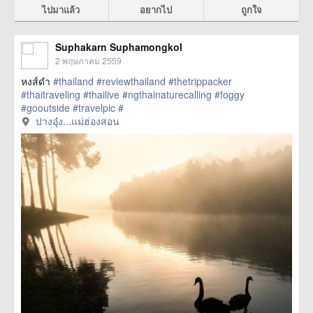
ไปมาแล้ว
อยากไป
ถูกใจ
Suphakarn Suphamongkol
2 พฤษภาคม 2559
หงส์ดำ
#thailand
#reviewthailand
#thetrippacker
#thaitraveling
#thailive
#ngthainaturecalling
#foggy
#gooutside
#travelpic
#
href=https://m.thetrippacker.com/th/image/ปางอุ๋ง
ปางอุ๋ง...แม่ฮ่องสอน
แม่ฮ่องสอน/193932> more