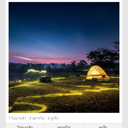
·
·
7
ไปมาแล้ว
2
อยากไป
2
ถูกใจ
ไปมาแล้ว
อยากไป
ถูกใจ