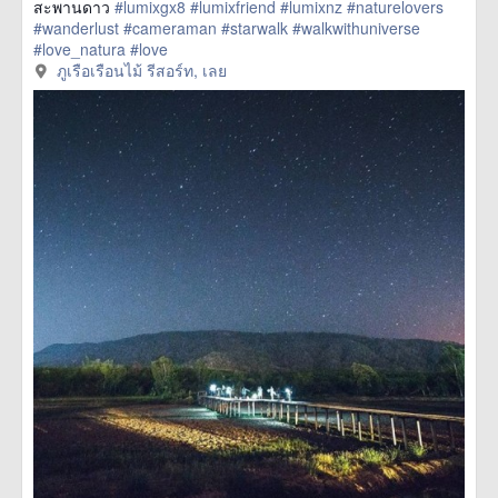
สะพานดาว
#lumixgx8
#lumixfriend
#lumixnz
#naturelovers
#wanderlust
#cameraman
#starwalk
#walkwithuniverse
#love_natura
#love
href=https://m.thetrippacker.com/th/image/ภูเรือเรือนไม้
ภูเรือเรือนไม้ รีสอร์ท, เลย
รีสอร์ท/192948> more