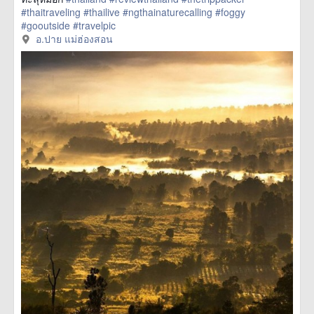
#thaitraveling
#thailive
#ngthainaturecalling
#foggy
#gooutside
#travelpic
href=https://m.thetrippacker.com/th/image/อปาย
อ.ปาย แม่ฮ่องสอน
แม่ฮ่องสอน/194222> more