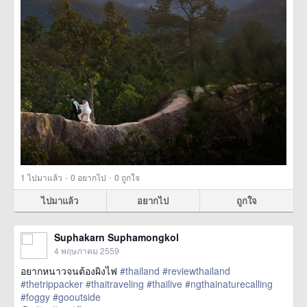
·
·
1
ไปมาแล้ว
0
อยากไป
0
ถูกใจ
ไปมาแล้ว
อยากไป
ถูกใจ
Suphakarn Suphamongkol
4 พฤษภาคม 2559
อยากหนาวจนต้องผิงไฟ
#thailand
#reviewthailand
#thetrippacker
#thaitraveling
#thailive
#ngthainaturecalling
#foggy
#gooutside