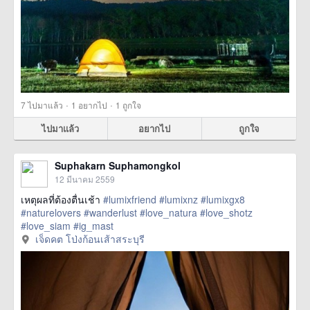
·
·
7
ไปมาแล้ว
1
อยากไป
1
ถูกใจ
ไปมาแล้ว
อยากไป
ถูกใจ
Suphakarn Suphamongkol
12 มีนาคม 2559
เหตุผลที่ต้องตื่นเช้า
#lumixfriend
#lumixnz
#lumixgx8
#naturelovers
#wanderlust
#love_natura
#love_shotz
#love_siam
#ig_mast
href=https://m.thetrippacker.com/th/image/เจ็ดคตโป่งก้อนเส้า
เจ็ดคต โป่งก้อนเส้าสระบุรี
สระบุรี/192151> more