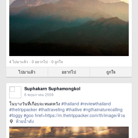
·
·
4
ไปมาแล้ว
0
อยากไป
0
ถูกใจ
ไปมาแล้ว
อยากไป
ถูกใจ
Suphakarn Suphamongkol
6 พฤษภาคม 2559
ในบางวันที่เกือบจะหมดหวัง
#thailand
#reviewthailand
#thetrippacker
#thaitraveling
#thailive
#ngthainaturecalling
#foggy
#goo
href=https://m.thetrippacker.com/th/image/ห้วย
น้ำดัง/194208> more
ห้วยน้ำดัง