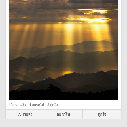
·
·
4
ไปมาแล้ว
4
อยากไป
3
ถูกใจ
ไปมาแล้ว
อยากไป
ถูกใจ