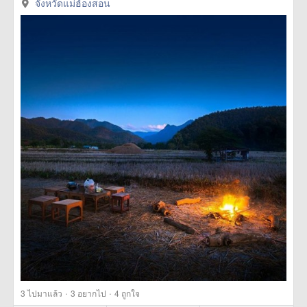
href=https://m.thetrippacker.com/th/image/จังหวัดแม่ฮ้อง
จังหวัดแม่ฮ้องสอน
สอน/194108> more
·
·
3
ไปมาแล้ว
3
อยากไป
4
ถูกใจ