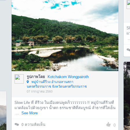
Sl
แว
..
รูปภาพโดย
Kotchakorn Wongpairoth
หมู่บ้านคีรีวง อำเภอลานสกา
นครศรีธรรมราช จังหวัดนครศรีธรรมราช
07 กรกฎาคม 2560
Slow Life ที่ คีรีวง ในเมืองคนพูดเร็วววววววว !! หมู่บ้านคีรีวงที่
แวดล้อมไปด้วยภูเขา น้ำตก ธรรมชาติที่สมบูรณ์ ลำธารที่ใสเย็น
...
See More
0
ความคิดเห็น
0