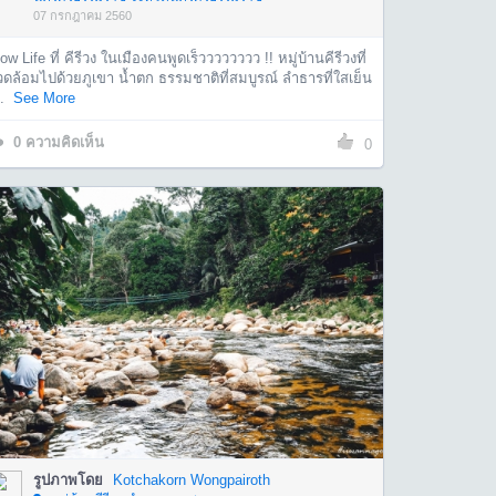
07 กรกฎาคม 2560
ow Life ที่ คีรีวง ในเมืองคนพูดเร็วววววววว !! หมู่บ้านคีรีวงที่
ดล้อมไปด้วยภูเขา น้ำตก ธรรมชาติที่สมบูรณ์ ลำธารที่ใสเย็น
.
See More
0
ความคิดเห็น
0
รูปภาพโดย
Kotchakorn Wongpairoth