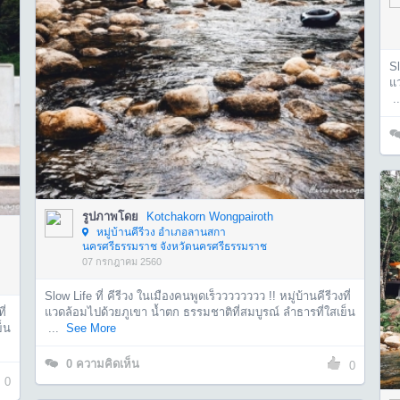
Sl
แว
..
รูปภาพโดย
Kotchakorn Wongpairoth
หมู่บ้านคีรีวง อำเภอลานสกา
นครศรีธรรมราช จังหวัดนครศรีธรรมราช
07 กรกฎาคม 2560
Slow Life ที่ คีรีวง ในเมืองคนพูดเร็วววววววว !! หมู่บ้านคีรีวงที่
ี่
แวดล้อมไปด้วยภูเขา น้ำตก ธรรมชาติที่สมบูรณ์ ลำธารที่ใสเย็น
็น
...
See More
0
ความคิดเห็น
0
0