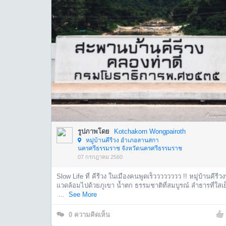
รูปภาพโดย
Kotchakorn Wongpairoth
หมู่บ้านคีรีวง อำเภอลานสกา
นครศรีธรรมราช จังหวัดนครศรีธรรมราช
07 กรกฎาคม 2560
Slow Life ที่ คีรีวง ในเมืองคนพูดเร็วววววววว !! หมู่บ้านคีรีวงท
แวดล้อมไปด้วยภูเขา น้ำตก ธรรมชาติที่สมบูรณ์ ลำธารที่ใสเย
...
See More
0
ความคิดเห็น