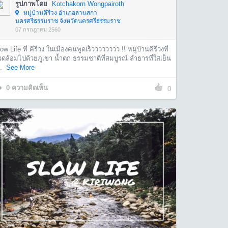
รูปภาพโดย
Kotchakorn Wongpairoth
หมู่บ้านคีรีวง อำเภอลานสกา
นครศรีธรรมราช จังหวัดนครศรีธรรมราช
07 กรกฎาคม 2560
ow Life ที่ คีรีวง ในเมืองคนพูดเร็วววววววว !! หมู่บ้านคีรีวงที่
ดล้อมไปด้วยภูเขา น้ำตก ธรรมชาติที่สมบูรณ์ ลำธารที่ใสเย็น
.
See More
0
ความคิดเห็น
0