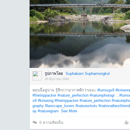
รูปภาพโดย
Suphakarn Suphamongkol
26 มิถุนายน 2560
ตอนนี้อยู่น่าน รู้สึกกว่าอากาศดีกว่าเยอะ
#lumixgx8
#kiriwon
#thetrippacker
#nature_perfection
#naturephotogr ...
#lumi
x8
#kiriwong
#thetrippacker
#nature_perfection
#naturepho
graphy
#lanscape_lovers
#natureshots
#nationalbestfrien
ay
#naturegram
See More
0
ความคิดเห็น