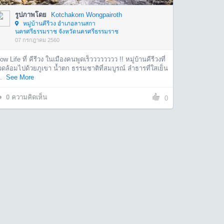
รูปภาพโดย
Kotchakorn Wongpairoth
หมู่บ้านคีรีวง อำเภอลานสกา
นครศรีธรรมราช จังหวัดนครศรีธรรมราช
07 กรกฎาคม 2560
ow Life ที่ คีรีวง ในเมืองคนพูดเร็วววววววว !! หมู่บ้านคีรีวงที่
ดล้อมไปด้วยภูเขา น้ำตก ธรรมชาติที่สมบูรณ์ ลำธารที่ใสเย็น
.
See More
0
ความคิดเห็น
0