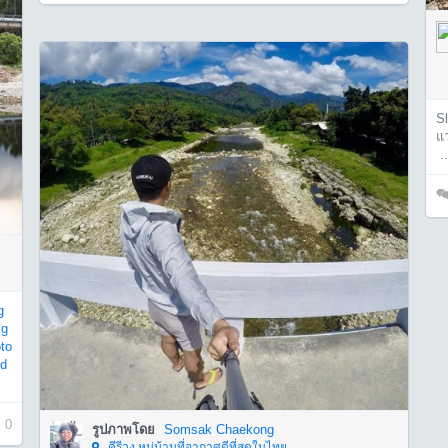
Sl
แว
..
g
xg
to
dd
0
รูปภาพโดย
Somsak Chaekong
คีรีวง หมู่บ้านที่อากาศดีที่สุดในไทย