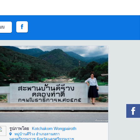
ะบบ
รูปภาพโดย
Kotchakorn Wongpairoth
หมู่บ้านคีรีวง อำเภอลานสกา
นครศรีธรรมราช จังหวัดนครศรีธรรมราช