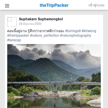
theTripPacker
เข้าสู่ระบบ
Suphakarn Suphamongkol
26 มิถุนายน 2560
ตอนนี้อยู่น่าน รู้สึกกว่าอากาศดีกว่าเยอะ
#lumixgx8
#kiriwong
#thetrippacker
#nature_perfection
#naturephotography
#lanscap
href=https://m.thetrippacker.com/th/image/location/205595>
more