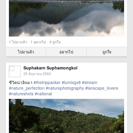
·
·
1
ไปมาแล้ว
1
อยากไป
0
ถูกใจ
ไปมาแล้ว
อยากไป
ถูกใจ
Suphakarn Suphamongkol
25 มิถุนายน 2560
ชีวิตน่าอิจฉา
#thetrippacker
#lumixgx8
#stream
#nature_perfection
#naturephotography
#lanscape_lovers
#natureshots
#national
href=https://m.thetrippacker.com/th/image/location/205576>
more