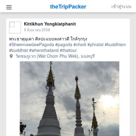
theTripPacker
เข้าสู่ระบบ
Kittikhun Yongkiatphanit
9 มิถุนายน 2558
พระธาตุมุเตา ศิลปะแบบหงสาวดี ใกล้ๆกรุง
#ShwemawdawPagoda
#pagoda
#chedi
#phratat
#buddhism
#buddhist
#wherethailand
#thaitour
href=https://m.thetrippacker.com/th/image/
วัดชมภูเวก (Wat Chom Phu Wek), นนทบุรี
วัดชมภูเวกWatChomPhuWek/157188> more