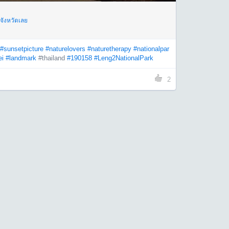
จังหวัดเลย
#sunsetpicture
#naturelovers
#naturetherapy
#nationalpar
ei
#landmark
#thailand
#190158
#Leng2NationalPark
2