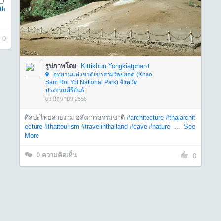
_i
th
0
รูปภาพโดย
Kittikhun Yongkiatphanit
อุทยานแห่งชาติเขาสามร้อยยอด (Khao
Sam Roi Yot National Park) จังหวัด
ประจวบคีรีขันธ์
09 มิถุนายน 2558
ศิลปะไทยสวยงาม อลังการธรรมชาติ
#architecture
#thaiarchit
ecture
#thaitourism
#travelinthailand
#cave
#nature
...
See
More
0
ความคิดเห็น
0