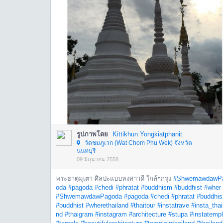
รูปภาพโดย
Kittikhun Yongkiatphanit
วัดชมภูเวก (Wat Chom Phu Wek) จังหวัด
นนทบุรี
09 มิถุนายน 2558
พระธาตุมุเตา ศิลปะแบบหงสาวดี ใกล้ๆกรุง
#ShwemawdawP
oda
#pagoda
#chedi
#phratat
#buddhism
#buddhist
#wher 
#ShwemawdawPagoda
#pagoda
#chedi
#phratat
#buddhi
#buddhist
#wherethailand
#thaitour
#instatrave
#insta_thai
nd
#thaigram
#instagram
#architecture
#stupa
#instatemp