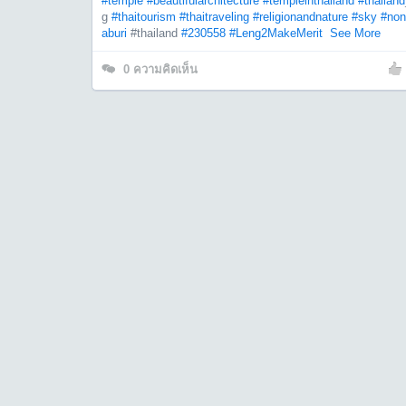
#temple
#beautifularchitecture
#templeinthailand
#thailand
g
#thaitourism
#thaitraveling
#religionandnature
#sky
#non
aburi
#thailand
#230558
#Leng2MakeMerit
See More
0
ความคิดเห็น