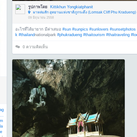
รูปภาพโดย
Kittikhun Yongkiatphanit
ผาหล่มสัก อุทยานแห่งชาติภูกระดึง (Lomsak Cliff Phu Kradueng) 
09 มิถุนายน 2558
อะไรที่ได้มายาก มีค่าเสมอ
#sun
#sunpics
#sunlovers
#sunsetphotos
k
#thailand
nationalpark
#phukradueng
#thaitourism
#thaitraveling
#lo
0
ความคิดเห็น
ag
...
sm
la
le