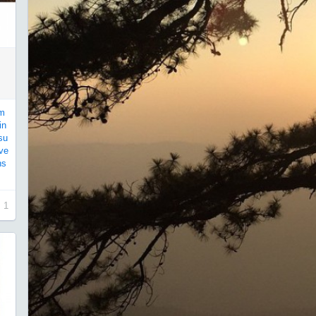
sm
in
su
ve
ns
1