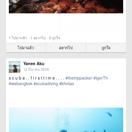
·
·
1
ไปมาแล้ว
1
อยากไป
0
ถูกใจ
ไปมาแล้ว
อยากไป
ถูกใจ
Yanee Aku
12 มีนาคม 2559
s c u b a . . f i r s t t i m e . . . .
#thetrippacker
#igerTh
#webangkok
#scubadiving
#khotao