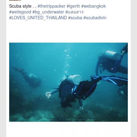
Scuba style . .
#thetrippacker
#igerth
#webangkok
#wetisgood
#bg_underwater
#แสมสาร
#LOVES_UNITED_THAILAND
#scuba
#scubadivin
href=https://m.thetrippacker.com/th/image/location/193348>
more