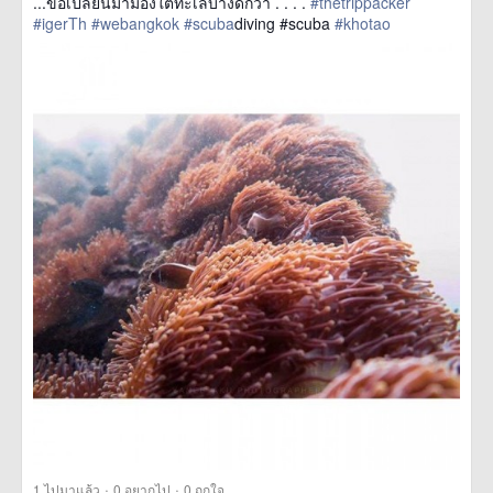
...ขอเปลี่ยนมามองใต้ทะเลบ้างดีกว่า . . . .
#thetrippacker
#igerTh
#webangkok
#scuba
diving #scuba
#khotao
·
·
1
ไปมาแล้ว
0
อยากไป
0
ถูกใจ