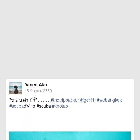
Yanee Aku
15 มีนาคม 2559
"ช อ บ ดำ นำ้" . . . . .
#thetrippacker
#igerTh
#webangkok
#scuba
diving #scuba
#khotao