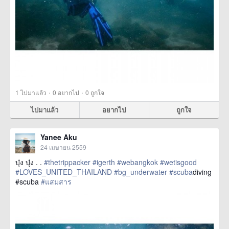
·
·
1
ไปมาแล้ว
0
อยากไป
0
ถูกใจ
ไปมาแล้ว
อยากไป
ถูกใจ
Yanee Aku
24 เมษายน 2559
บุ๋ง บุ๋ง . .
#thetrippacker
#igerth
#webangkok
#wetisgood
#LOVES_UNITED_THAILAND
#bg_underwater
#scuba
diving
#scuba
#แสมสาร