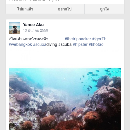
ไปมาแล้ว
อยากไป
ถูกใจ
Yanee Aku
13 มีนาคม 2559
เบื่อแล้วเงยหน้ามองฟ้า... . . . . .
#thetrippacker
#igerTh
#webangkok
#scuba
diving #scuba
#hipster
#khotao