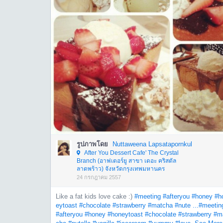
รูปภาพโดย
Nuttaweena Lapsatapornkul
After You Dessert Cafe' The Crystal
Branch (อาฟเตอร์ยู สาขา เดอะ คริสตัล
ลาดพร้าว) จังหวัดกรุงเทพมหานคร
24 กรกฎาคม 2557
Like a fat kids love cake :)
#meeting
#afteryou
#honey
#h
eytoast
#chocolate
#strawberry
#matcha
#nute ...
#meetin
#afteryou
#honey
#honeytoast
#chocolate
#strawberry
#m