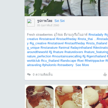
รูปภาพโดย
Siri Siri
05 กุมภาพันธ์ 2560
Fresh strawberries อุโร่ยย ดีงามภูเรือโนอาห์
#instadaily
#i
creative
#instatravel
#instaoftheday
#insta_thai ...
#instada
y
#ig_creative
#instatravel
#instaoftheday
#insta_thailand
g_unique
#instanature
#animal
#adayinthailand
#destinati
aroundtheworld
#jj
#nature
#naturelovers
#nature_featurin
nature_perfection
#mountainsarecalling
#jj
#igersthailand
worldclub
#icu_thailand
#landscape
#loei
#thetrippacker
#
aitraveling
#phulomlo
#strawberry
See More
0
ความคิดเห็น