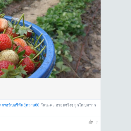
ดสตรอว์เบอรี่พันธุ์หวาน80
กันนะคะ อร่อยจริงๆ ลูกใหญ่มากก
2