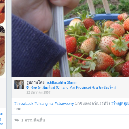
รูปภาพโดย
istillusefilm 35mm
จังหวัดเชียงใหม่ (Chiang Mai Province) จังหวัดเชียงใหม่
22 ธันวาคม 2557
#throwback
#chiangmai
#strawberry
มาชิมสตรอว์เบอรี่ที่ไร่
#ใหญ่ที่สุ
กกก
on
g
1
ความคิดเห็น
at