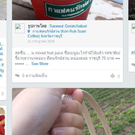
รูปภาพโดย
Sarawut Goratchaburi
กาแฟคนรักษ์สวน (Kon-Ruk-Suan
Coffee) จังหวัดราชบุรี
21 กรกฎาคม 2558
g_
il
สดชื่น.....น mixed fruit juice ชื่อเมนูอะไรจำมิได้แล้ว รสชาติเป
#
#i
รี้ยวๆหวานๆหอมๆ ที่คนรักษ์สวน หนองหอย ราชบุรี 75 บาท •••
on
•••••• ...
See More
g
#
#ig
th
0
ความคิดเห็น
0
0