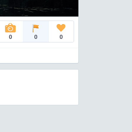
0
0
0