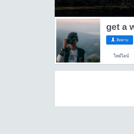
get a 
ติดตาม
ไทม์ไลน์