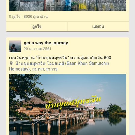
·
0
ถูกใจ
8036 ผู้เข้าอ่าน
ถูกใจ
แบ่งปัน
get a way the journey
20 มกราคม 2561
เมนูวันหยุด ณ "บ้านขุนสมุทรจีน" ความคุ้มค่ากับเงิน 600
บ้านขุนสมุทรจีน โฮมสเตย์ (Baan Khun Samutchin
Homestay), สมุทรปราการ