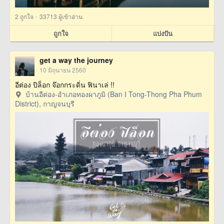
·
2
ถูกใจ
33713 ผู้เข้าอ่าน
ถูกใจ
แบ่งปัน
get a way the journey
10 มิถุนายน 2560
อีต่อง ปิล็อก จ๊อกกระดิ่น ฟินาเล่ !!
บ้านอีต่อง-อำเภอทองผาภูมิ (Ban I Tong-Thong Pha Phum
District), กาญจนบุรี