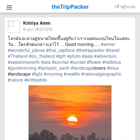
theTripPacker
เข้าสู่ระบบ
Krittiya Amm
8 กุมภาพันธ์ 2558
โลกมันจะน่าอยู่ขนาดไหนขึ้นอยู่กับว่าเราเจอคนแบบไหนในแต่ละ
วัน . .ใครสักคนกล่าวเอาไว้ . . Good morning... .
#winter
#wonderful_places
#thai_captions
#thetrippacker
#travel
#Thailand
#icu_thailand
#igth
#photo
#asia
#adventure
#awesomeearth
#sea
#sunrise
#sunset
#flower
#redlotus
#goodmorning
#fantastic_earth
#landscape
lovers
#lotus
#landscape
#light
#morning
#newlife
#nationalgeographic
#nature
#krittiyafoto