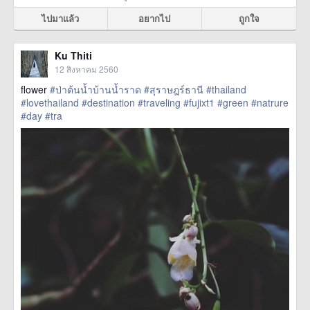
ไปมาแล้ว
อยากไป
ถูกใจ
Ku Thiti
12 สิงหาคม 2560
flower
#ป่าต้นน้ำบ้านน้ำราด
#สุราษฎร์ธานี
#thailand
#lovethailand
#destination
#traveling
#fujixt1
#green
#natrure
#day
#tra
href=https://m.thetrippacker.com/th/image/location/208592>
more