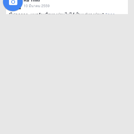
10 มีนาคม 2559
"ไปดูดอกตะแบกกันเมื่อทางผ่านไม่ได้เป็นแค่ทางผ่าน"
#ดอก
ตะแบก
#อ่างเก็บน้ำบางพระ
#flowers
#nature
#myjourney
#journey
#steptojo
href=https://m.thetrippacker.com/th/image/อ่างเก็บน้ำตบาง
อ่างเก็บน้ำ ต.บางพระ จ.ชลบุรี
พระจชลบุรี/192058> more