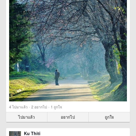
·
·
4
ไปมาแล้ว
2
อยากไป
1
ถูกใจ
ไปมาแล้ว
อยากไป
ถูกใจ
Ku Thiti