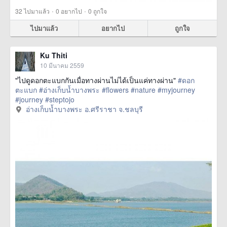
·
·
32
ไปมาแล้ว
0
อยากไป
0
ถูกใจ
ไปมาแล้ว
อยากไป
ถูกใจ
Ku Thiti
10 มีนาคม 2559
"ไปดูดอกตะแบกกันเมื่อทางผ่านไม่ได้เป็นแค่ทางผ่าน"
#ดอก
ตะแบก
#อ่างเก็บน้ำบางพระ
#flowers
#nature
#myjourney
#journey
#steptojo
href=https://m.thetrippacker.com/th/image/อ่างเก็บน้ำบางพระอ
อ่างเก็บน้ำบางพระ อ.ศรีราชา จ.ชลบุรี
ศรีราชาจชลบุรี/192063> more