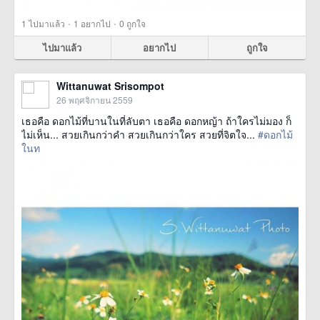
·
·
1
ไปมาแล้ว
1
อยากไป
0
ถูกใจ
ไปมาแล้ว
อยากไป
ถูกใจ
Wittanuwat Srisompot
26 พฤศจิกายน 2559
เธอคือ ดอกไม้ที่บานในที่ลับตา เธอคือ ดอกหญ้า ถ้าใครไม่มอง ก็
ไม่เห็น... สวยเกินกว่าคำ สวยเกินกว่าใคร สวยที่จิตใจ...
#ดอกไม้
ในท
href=https://m.thetrippacker.com/th/image/location/200676>
more