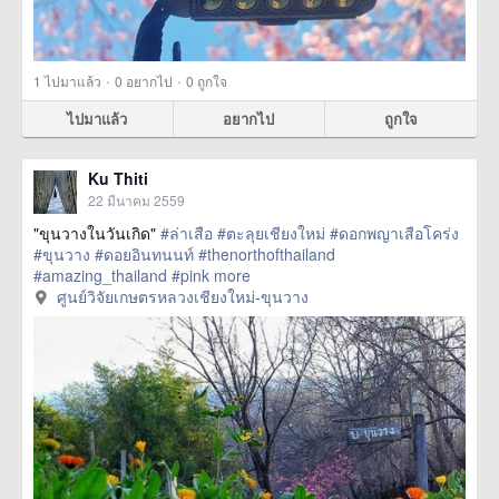
·
·
1
ไปมาแล้ว
0
อยากไป
0
ถูกใจ
ไปมาแล้ว
อยากไป
ถูกใจ
Ku Thiti
22 มีนาคม 2559
"ขุนวางในวันเกิด"
#ล่าเสือ
#ตะลุยเชียงใหม่
#ดอกพญาเสือโคร่ง
#ขุนวาง
#ดอยอินทนนท์
#thenorthofthailand
#amazing_thailand
#pink
more
ศูนย์วิจัยเกษตรหลวงเชียงใหม่-ขุนวาง