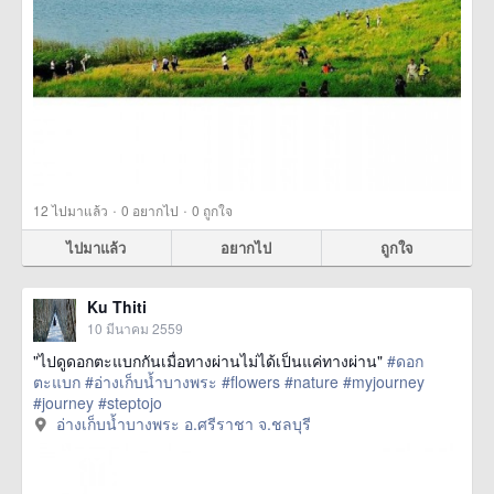
·
·
12
ไปมาแล้ว
0
อยากไป
0
ถูกใจ
ไปมาแล้ว
อยากไป
ถูกใจ
Ku Thiti
10 มีนาคม 2559
"ไปดูดอกตะแบกกันเมื่อทางผ่านไม่ได้เป็นแค่ทางผ่าน"
#ดอก
ตะแบก
#อ่างเก็บน้ำบางพระ
#flowers
#nature
#myjourney
#journey
#steptojo
href=https://m.thetrippacker.com/th/image/อ่างเก็บน้ำบางพระอ
อ่างเก็บน้ำบางพระ อ.ศรีราชา จ.ชลบุรี
ศรีราชาจชลบุรี/192062> more