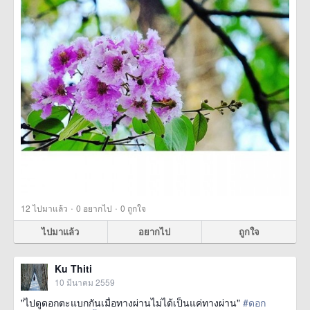
·
·
12
ไปมาแล้ว
0
อยากไป
0
ถูกใจ
ไปมาแล้ว
อยากไป
ถูกใจ
Ku Thiti
10 มีนาคม 2559
"ไปดูดอกตะแบกกันเมื่อทางผ่านไม่ได้เป็นแค่ทางผ่าน"
#ดอก