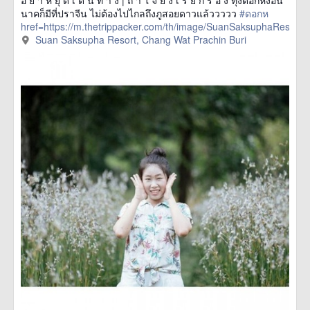
นาคก็มีที่ปราจีน ไม่ต้องไปไกลถึงภูสอยดาวแล้ววววว
#ดอกห
href=https://m.thetrippacker.com/th/image/SuanSaksuphaResort
more
Suan Saksupha Resort, Chang Wat Prachin Buri