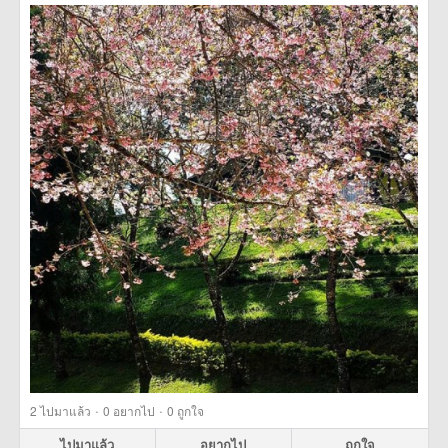
เชียงดาว/192488> more
·
·
2
ไปมาแล้ว
0
อยากไป
0
ถูกใจ
ไปมาแล้ว
อยากไป
ถูกใจ