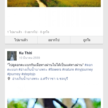
·
·
1
ไปมาแล้ว
0
อยากไป
0
ถูกใจ
ไปมาแล้ว
อยากไป
ถูกใจ
Ku Thiti
10 มีนาคม 2559
"ไปดูดอกตะแบกกันเมื่อทางผ่านไม่ได้เป็นแค่ทางผ่าน"
#ดอก
ตะแบก
#อ่างเก็บน้ำบางพระ
#flowers
#nature
#myjourney
#journey
#steptojo
href=https://m.thetrippacker.com/th/image/อ่างเก็บน้ำบางพระอ
อ่างเก็บน้ำบางพระ อ.ศรีราชา จ.ชลบุรี
ศรีราชาจชลบุรี/192065> more