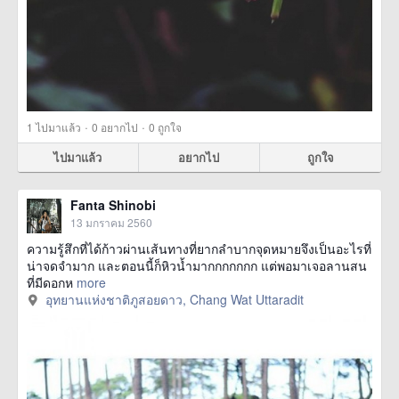
·
·
1
ไปมาแล้ว
0
อยากไป
0
ถูกใจ
ไปมาแล้ว
อยากไป
ถูกใจ
Fanta Shinobi
13 มกราคม 2560
ความรู้สึกที่ได้ก้าวผ่านเส้นทางที่ยากลำบากจุดหมายจึงเป็นอะไรที่
น่าจดจำมาก และตอนนี้ก็หิวน้ำมากกกกกกก แต่พอมาเจอลานสน
ที่มีดอกห
more
อุทยานแห่งชาติภูสอยดาว, Chang Wat Uttaradit