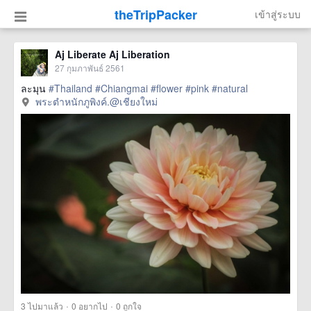
theTripPacker
เข้าสู่ระบบ
Aj Liberate Aj Liberation
27 กุมภาพันธ์ 2561
ละมุน
#Thailand
#Chiangmai
#flower
#pink
#natural
พระตำหนักภูพิงค์.@เชียงใหม่
·
·
3
ไปมาแล้ว
0
อยากไป
0
ถูกใจ