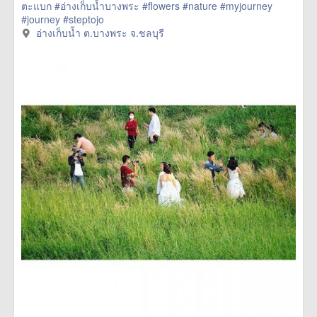
ตะแบก
#อ่างเก็บน้ำบางพระ
#flowers
#nature
#myjourney
#journey
#steptojo
href=https://m.thetrippacker.com/th/image/อ่างเก็บน้ำตบาง
อ่างเก็บน้ำ ต.บางพระ จ.ชลบุรี
พระจชลบุรี/192064> more