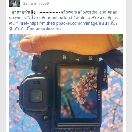
22 มีนาคม 2559
" มาตามล่าเสือ " --------------
#flowers
#flowerthailand
#ดอก
นางพญาเสือโคร่ง
#northofthailand
#winter
#เชียงดาว
#pink
#fujifi
href=https://m.thetrippacker.com/th/image/สันป่าเกี๊ยะ
ดอยแม่ตะมาน/192494> more
สันป่าเกี๊ยะ ดอยแม่ตะมาน