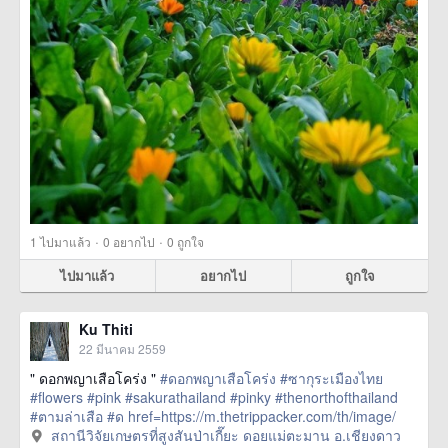
·
·
1
ไปมาแล้ว
0
อยากไป
0
ถูกใจ
ไปมาแล้ว
อยากไป
ถูกใจ
Ku Thiti
22 มีนาคม 2559
" ดอกพญาเสือโคร่ง "
#ดอกพญาเสือโคร่ง
#ซากุระเมืองไทย
#flowers
#pink
#sakurathailand
#pinky
#thenorthofthailand
#ตามล่าเสือ
#ด
href=https://m.thetrippacker.com/th/image/
สถานีวิจัยเกษตรที่สูงสันป่าเกี๊ยะดอยแม่ตะมานอ
สถานีวิจัยเกษตรที่สูงสันป่าเกี๊ยะ ดอยแม่ตะมาน อ.เชียงดาว