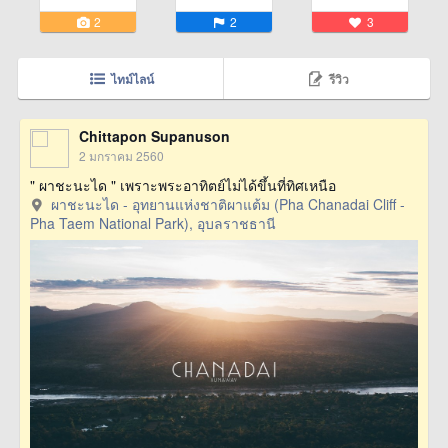
2
2
3
ไทม์ไลน์
รีวิว
Chittapon Supanuson
2 มกราคม 2560
" ผาชะนะได " เพราะพระอาทิตย์ไม่ได้ขึ้นที่ทิศเหนือ
ผาชะนะได - อุทยานแห่งชาติผาแต้ม (Pha Chanadai Cliff -
Pha Taem National Park), อุบลราชธานี