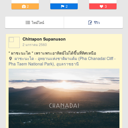
2
2
3
ไทม์ไลน์
รีวิว
Chittapon Supanuson
2 มกราคม 2560
" ผาชะนะได " เพราะพระอาทิตย์ไม่ได้ขึ้นที่ทิศเหนือ
ผาชะนะได - อุทยานแห่งชาติผาแต้ม (Pha Chanadai Cliff -
Pha Taem National Park), อุบลราชธานี