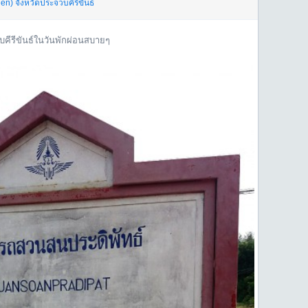
den)
จังหวัดประจวบคีรีขันธ์
บคีรีขันธ์ในวันพักผ่อนสบายๆ