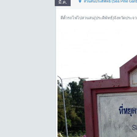
สวนสนประดิพัทธ์ (Sea Pine Gar
มี.ค.
ตีตั๋วรถไฟไปสวนสน(ประดิพัทธ์)จังหวัดประจว