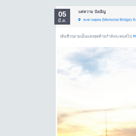
แค่ความ บังเอิญ
05
สะพานพุทธ (Memorial Bridge)
จั
มี.ค.
เดินชิวๆยามเย็นแสงสุดท้ายกำลังจะหมดไป
#