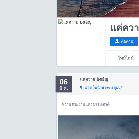
แค่ควา
ติดตาม
ไทม์ไลน์
แค่ความ บังเอิญ
06
อ่างเก็บน้ำยางชุม กุยบุรี
มี.ค.
ความสวยงามแล้วธรรมชาติ