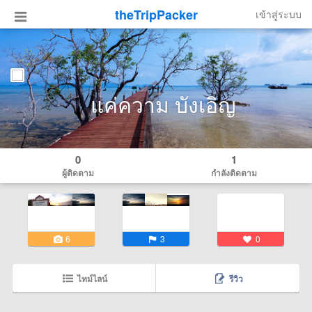
theTripPacker
เข้าสู่ระบบ
แค่ความ บังเอิญ
0
1
ผู้ติดตาม
กำลังติดตาม
6
3
0
ไทม์ไลน์
รีวิว