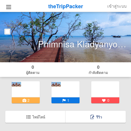
theTripPacker
เข้าสู่ระบบ
Phimnisa Kladyanyong
0
0
ผู้ติดตาม
กำลังติดตาม
2
1
0
ไทม์ไลน์
รีวิว