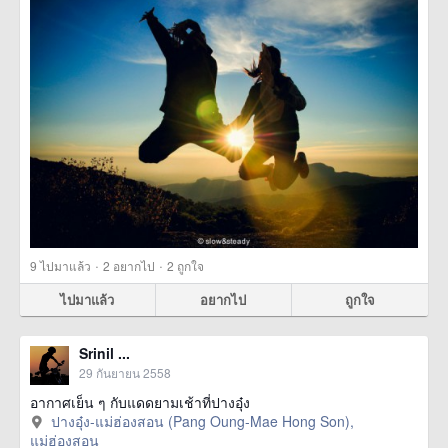
·
·
9
ไปมาแล้ว
2
อยากไป
2
ถูกใจ
ไปมาแล้ว
อยากไป
ถูกใจ
Srinil ...
29 กันยายน 2558
อากาศเย็น ๆ กับแดดยามเช้าที่ปางอุ๋ง
ปางอุ๋ง-แม่ฮ่องสอน (Pang Oung-Mae Hong Son),
แม่ฮ่องสอน