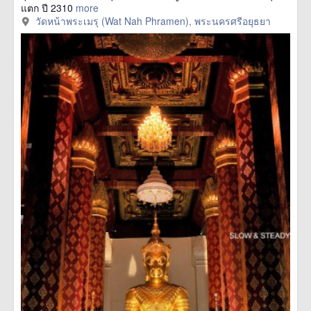
แตก ปี 2310
more
วัดหน้าพระเมรุ (Wat Nah Phramen), พระนครศรีอยุธยา