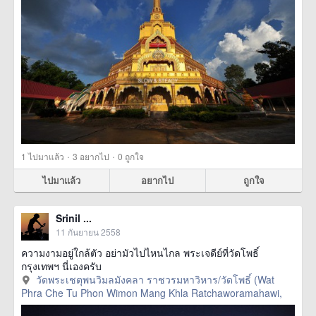
·
·
1
ไปมาแล้ว
3
อยากไป
0
ถูกใจ
ไปมาแล้ว
อยากไป
ถูกใจ
Srinil ...
11 กันยายน 2558
ความงามอยู่ใกล้ตัว อย่ามัวไปไหนไกล พระเจดีย์ที่วัดโพธิ์
กรุงเทพฯ นี่เองครับ
วัดพระเชตุพนวิมลมังคลา ราชวรมหาวิหาร/วัดโพธิ์ (Wat
Phra Che Tu Phon Wimon Mang Khla Ratchaworamahawi,
กรุงเทพมหานคร