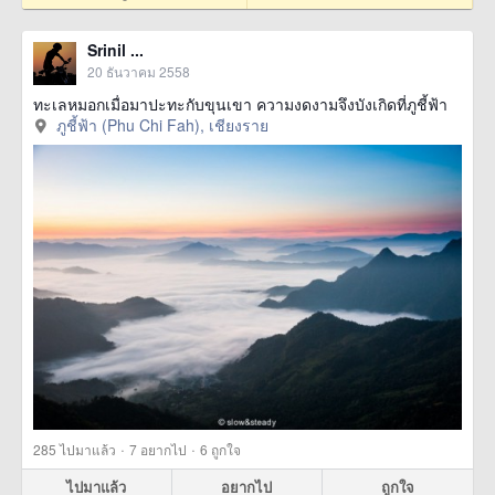
Srinil ...
20 ธันวาคม 2558
ทะเลหมอกเมื่อมาปะทะกับขุนเขา ความงดงามจึงบังเกิดที่ภูชี้ฟ้า
ภูชี้ฟ้า (Phu Chi Fah), เชียงราย
·
·
285
ไปมาแล้ว
7
อยากไป
6
ถูกใจ
ไปมาแล้ว
อยากไป
ถูกใจ