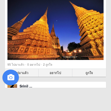
·
·
95
ไปมาแล้ว
0
อยากไป
2
ถูกใจ
ไปมาแล้ว
อยากไป
ถูกใจ
Srinil ...
16 สิงหาคม 2558
ภูชี้ฟ้า ไปกี่ครั้งก็ไม่เคยเบื่อ
ภูชี้ฟ้า (Phu Chi Fah), เชียงราย