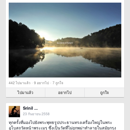
·
·
442
ไปมาแล้ว
9
อยากไป
7
ถูกใจ
ไปมาแล้ว
อยากไป
ถูกใจ
Srinil ...
23 กันยายน 2558
ทุกครั้งที่มองไปยังพระพุทธรูปประธานทรงเครื่องใหญ่ในพระ
อุโบสถวัดหน้าพระเมรุ ซึ่งเป็นวัดที่ไม่ถูกพม่าทำลายในสมัยกรุง