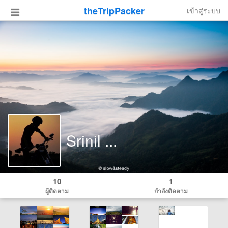
theTripPacker
เข้าสู่ระบบ
Srinil ...
10
1
ผู้ติดตาม
กำลังติดตาม