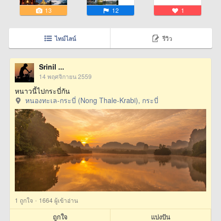
13
12
1
ไทม์ไลน์
รีวิว
Srinil ...
14 พฤศจิกายน 2559
หนาวนี้ไปกระบี่กัน
หนองทะเล-กระบี่ (Nong Thale-Krabi), กระบี่
·
1
ถูกใจ
1664 ผู้เข้าอ่าน
ถูกใจ
แบ่งปัน