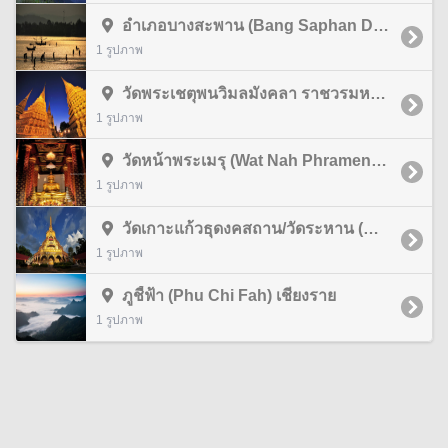
อำเภอบางสะพาน (Bang Saphan District) ประจวบคีรีขันธ์
1 รูปภาพ
วัดพระเชตุพนวิมลมังคลา ราชวรมหาวิหาร/วัดโพธิ์ (Wat Phra Che Tu Phon Wimon Mang Khla Ratchaworamahawi กรุงเทพมหานคร
1 รูปภาพ
วัดหน้าพระเมรุ (Wat Nah Phramen) พระนครศรีอยุธยา
1 รูปภาพ
วัดเกาะแก้วธุดงคสถาน/วัดระหาน (Wat Ko Kaeo Thu Dongkha Sathan/Wat Ra Han ) บุรีรัมย์
1 รูปภาพ
ภูชี้ฟ้า (Phu Chi Fah) เชียงราย
1 รูปภาพ