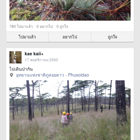
·
·
780
ไปมาแล้ว
0
อยากไป
0
ถูกใจ
ไปมาแล้ว
อยากไป
ถูกใจ
kae kaii+
17 พฤศจิกายน 2560
ไปเดินป่ากัน
อุทยานแห่งชาติภูสอยดาว - Phusoidao