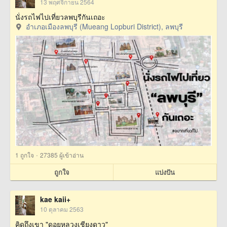
13 พฤศจิกายน 2564
นั่งรถไฟไปเที่ยวลพบุรีกันเถอะ
อำเภอเมืองลพบุรี (Mueang Lopburi District), ลพบุรี
·
1
ถูกใจ
27385 ผู้เข้าอ่าน
ถูกใจ
แบ่งปัน
kae kaii+
10 ตุลาคม 2563
คิดถึงเขา "ดอยหลวงเชียงดาว"