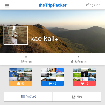
theTripPacker
เข้าสู่ระบบ
kae kaii+
3
1
ผู้ติดตาม
กำลังติดตาม
50
46
15
ไทม์ไลน์
รีวิว