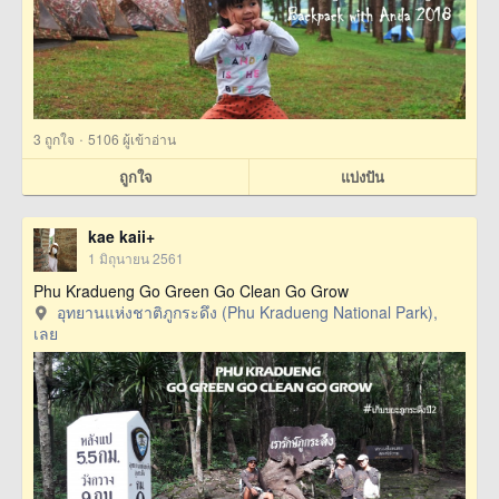
·
3
ถูกใจ
5106 ผู้เข้าอ่าน
ถูกใจ
แบ่งปัน
kae kaii+
1 มิถุนายน 2561
Phu Kradueng Go Green Go Clean Go Grow
อุทยานแห่งชาติภูกระดึง (Phu Kradueng National Park),
เลย