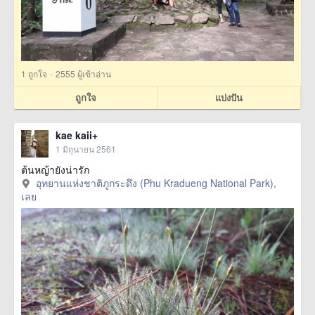
·
1
ถูกใจ
2555 ผู้เข้าอ่าน
ถูกใจ
แบ่งปัน
kae kaii+
1 มิถุนายน 2561
ต้นหญ้ายังน่ารัก
อุทยานแห่งชาติภูกระดึง (Phu Kradueng National Park),
เลย