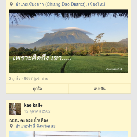
อำเภอเชียงดาว (Chiang Dao District), เชียงใหม่
·
2
ถูกใจ
9697 ผู้เข้าอ่าน
ถูกใจ
แบ่งปัน
kae kaii+
12 ตุลาคม 2562
ณมน ตะลอนน้ำเหือง
อำเภอท่าลี่ จังหวัดเลย