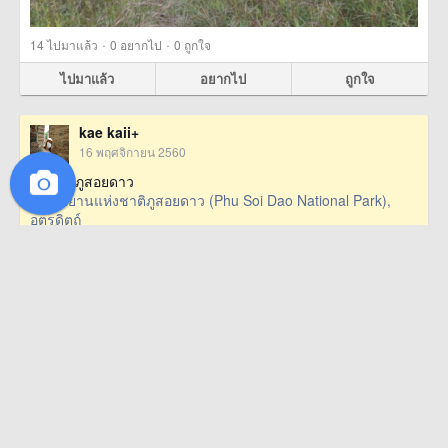
·
·
14
ไปมาแล้ว
0
อยากไป
0
ถูกใจ
ไปมาแล้ว
อยากไป
ถูกใจ
kae kaii+
16 พฤศจิกายน 2560
เทใจไปภูสอยดาว
อุทยานแห่งชาติภูสอยดาว (Phu Soi Dao National Park),
อุตรดิตถ์