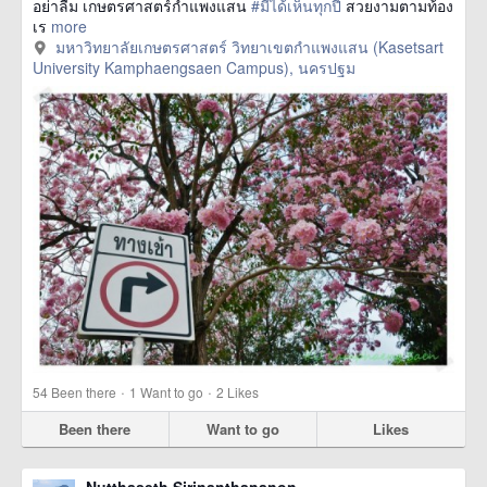
อย่าลืม เกษตรศาสตร์กำแพงแสน
#มีได้เห็นทุกปี
สวยงามตามท้อง
เร
more
มหาวิทยาลัยเกษตรศาสตร์ วิทยาเขตกำแพงแสน (Kasetsart
University Kamphaengsaen Campus), นครปฐม
·
·
54
Been there
1
Want to go
2
Likes
Been there
Want to go
Likes
Nutthaseth Sirinanthananon