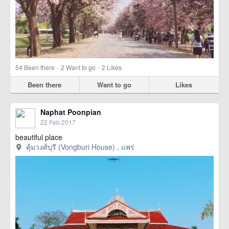
·
·
54
Been there
2
Want to go
2
Likes
Been there
Want to go
Likes
Naphat Poonpian
22 Feb 2017
beautiful place
คุ้มวงศ์บุรี (Vongburi House) , แพร่