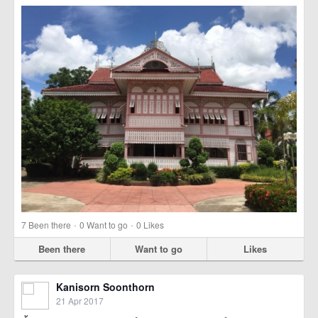
·
·
7
Been there
0
Want to go
0
Likes
Been there
Want to go
Likes
Kanisorn Soonthorn
21 Apr 2017