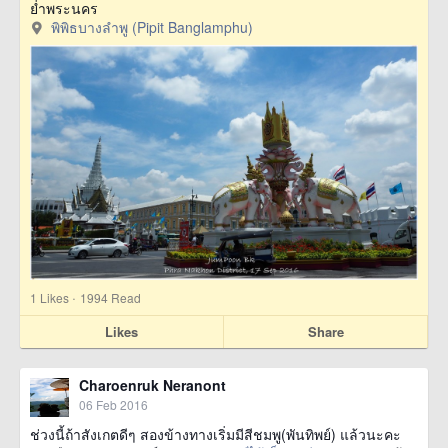
ย่ำพระนคร
พิพิธบางลำพู (Pipit Banglamphu)
·
1
Likes
1994 Read
Likes
Share
Charoenruk Neranont
06 Feb 2016
ช่วงนี้ถ้าสังเกตดีๆ สองข้างทางเริ่มมีสีชมพู(พันทิพย์) แล้วนะคะ