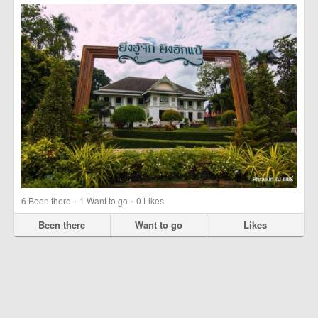
·
·
6
Been there
1
Want to go
0
Likes
Been there
Want to go
Likes