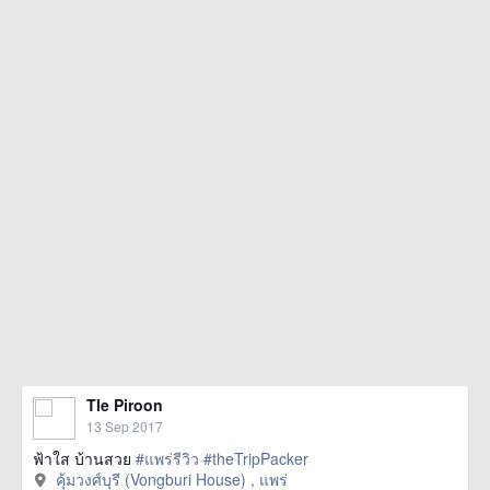
Tle Piroon
13 Sep 2017
ฟ้าใส บ้านสวย
#แพร่รีวิว
#theTripPacker
คุ้มวงศ์บุรี (Vongburi House) , แพร่