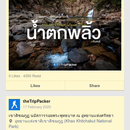
·
0
Likes
4350 Read
Likes
Share
theTripPacker
17 February 2020
เขาคิชฌกูฏ นมัสการรอยพระพุทธบาท ณ อุทยานแห่งศรัทธา
อุทยานแห่งชาติเขาคิชฌกูฎ (Khao Khitchakut National
Park)