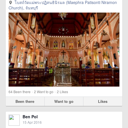
โบสถ์วัดแม่พระปฏิสนธินิรมล (Maephra Patisonti Niramon
Church), จันทบุรี
·
·
64
Been there
2
Want to go
2
Likes
Been there
Want to go
Likes
Ben Pol
15 Apr 2016