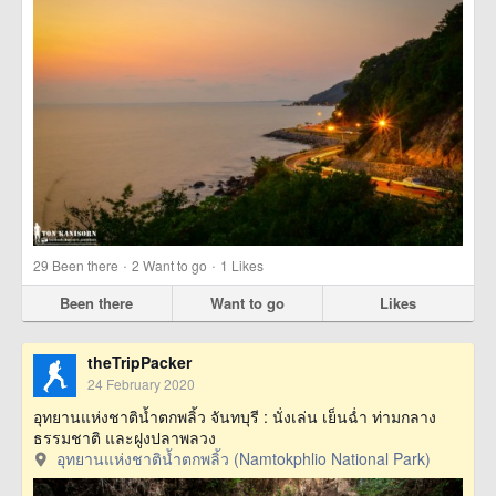
·
·
29
Been there
2
Want to go
1
Likes
Been there
Want to go
Likes
theTripPacker
24 February 2020
อุทยานแห่งชาติน้ำตกพลิ้ว จันทบุรี : นั่งเล่น เย็นฉ่ำ ท่ามกลาง
ธรรมชาติ และฝูงปลาพลวง
อุทยานแห่งชาติน้ำตกพลิ้ว (Namtokphlio National Park)