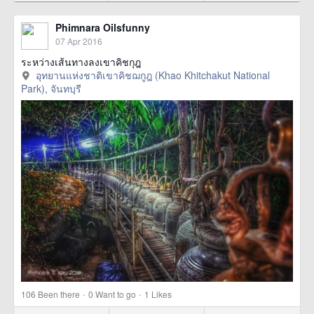
Phimnara Oilsfunny
07 Apr 2016
ระหว่างเส้นทางลงเขาคิชกุฎ
อุทยานแห่งชาติเขาคิชฌกูฎ (Khao Khitchakut National
Park), จันทบุรี
·
·
106
Been there
0
Want to go
1
Likes