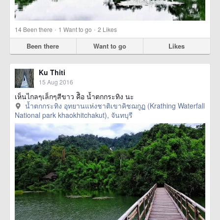
·
·
14
Been there
1
Want to go
2
Likes
Been there
Want to go
Likes
Ku Thiti
15 Aug 2016
เห็นไกลๆเล็กๆสีขาว คืิอ น้ำตกกระทิง นะ
น้ำตกกระทิง อุทยานแห่งชาติเขาคิชฌกูฏ (Krathing Waterfall
National park khaokhitchakut), จันทบุรี