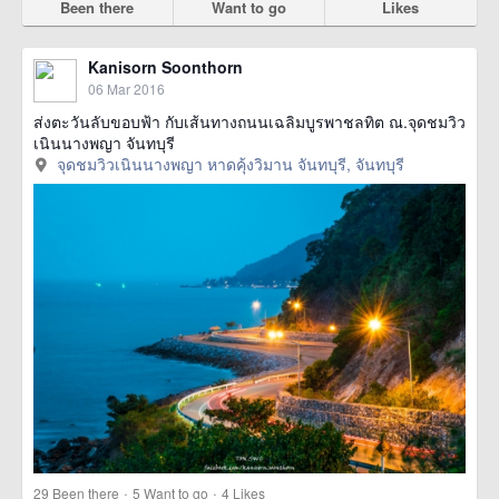
Been there
Want to go
Likes
Kanisorn Soonthorn
06 Mar 2016
ส่งตะวันลับขอบฟ้า กับเส้นทางถนนเฉลิมบูรพาชลทิต ณ.จุดชมวิว
เนินนางพญา จันทบุรี
จุดชมวิวเนินนางพญา หาดคุ้งวิมาน จันทบุรี, จันทบุรี
·
·
29
Been there
5
Want to go
4
Likes