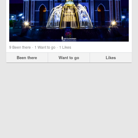
·
·
9
Been there
1
Want to go
1
Likes
Been there
Want to go
Likes