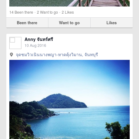
·
·
14
Been there
2
Want to go
2
Likes
Been there
Want to go
Likes
Anny จันทร์ศรี
10 Aug 2016
จุดชมวิวเนินนางพญา-หาดคุ้งวิมาน, จันทบุรี