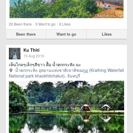
·
·
29
Been there
3
Want to go
6
Likes
Been there
Want to go
Likes
Ku Thiti
15 Aug 2016
เห็นไกลๆเล็กๆสีขาว คืิอ น้ำตกกระทิง นะ
น้ำตกกระทิง อุทยานแห่งชาติเขาคิชฌกูฏ (Krathing Waterfall
National park khaokhitchakut), จันทบุรี