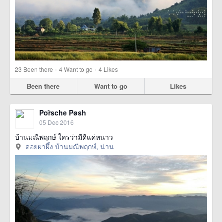
·
·
23
Been there
4
Want to go
4
Likes
Been there
Want to go
Likes
Poȓsche Pøsh
05 Dec 2016
บ้านมณีพฤกษ์ ใครว่ามีดีแค่หนาว
ดอยผาผึ้ง บ้านมณีพฤกษ์, น่าน