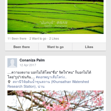
·
·
11
Been there
2
Want to go
2
Likes
Been there
Want to go
Likes
Conaniza Palm
12 Apr 2017
....ความงดงาม บอกไม่ได้โดย"ชื่อ" จิตใจ"คน" ก็บอกไม่ได้
โดย"รูป"เช่นกัน....
#ดอกพญาเสือโคร่ง..
สถานีวิจัยต้นน้ำขุนสถาน (Khunsathan Watershed
Research Station), น่าน