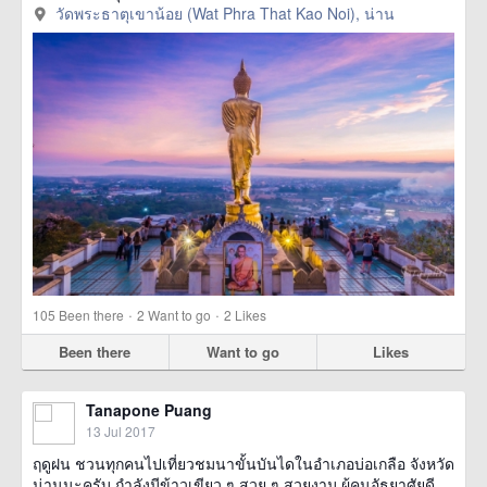
วัดพระธาตุเขาน้อย (Wat Phra That Kao Noi), น่าน
·
·
105
Been there
2
Want to go
2
Likes
Been there
Want to go
Likes
Tanapone Puang
13 Jul 2017
ฤดูฝน ชวนทุกคนไปเที่ยวชมนาขั้นบันไดในอำเภอบ่อเกลือ จังหวัด
น่านนะครับ กำลังมีข้าวเขียว ๆ สวย ๆ สวยงาม ผู้คนอัธยาศัยดี