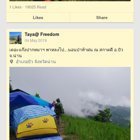
·
1
Likes
19025 Read
Likes
Share
Taya@ Freedom
04 May 2019
เดอะแก๊งปากหมาฯ พาหลงไป...นอนป่าท้าฝน ณ สกาดดี อ.ปัว
จ.น่าน
อำเภอปัว จังหวัดน่าน