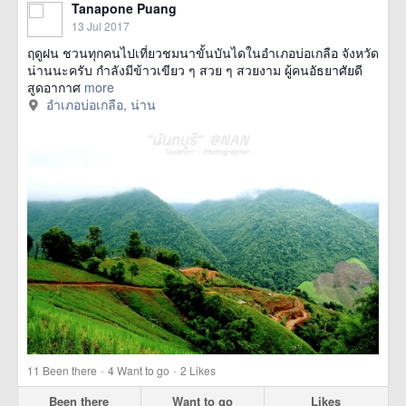
Tanapone Puang
13 Jul 2017
ฤดูฝน ชวนทุกคนไปเที่ยวชมนาขั้นบันไดในอำเภอบ่อเกลือ จังหวัด
น่านนะครับ กำลังมีข้าวเขียว ๆ สวย ๆ สวยงาม ผู้คนอัธยาศัยดี
สูดอากาศ
more
อำเภอบ่อเกลือ, น่าน
·
·
11
Been there
4
Want to go
2
Likes
Been there
Want to go
Likes