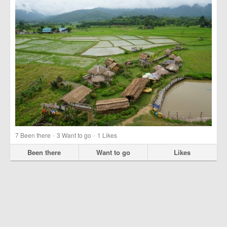
·
·
7
Been there
3
Want to go
1
Likes
Been there
Want to go
Likes