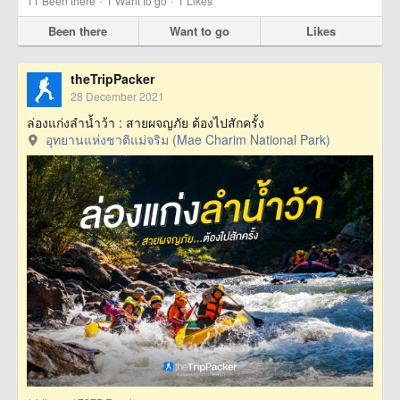
11
Been there
1
Want to go
1
Likes
Been there
Want to go
Likes
theTripPacker
28 December 2021
ล่องแก่งลำน้ำว้า : สายผจญภัย ต้องไปสักครั้ง
อุทยานแห่งชาติแม่จริม (Mae Charim National Park)