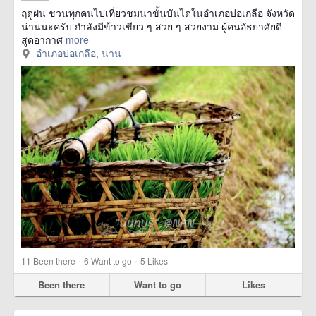
ฤดูฝน ชวนทุกคนไปเที่ยวชมนาขั้นบันไดในอำเภอบ่อเกลือ จังหวัด
น่านนะครับ กำลังมีข้าวเขียว ๆ สวย ๆ สวยงาม ผู้คนอัธยาศัยดี
สูดอากาศ
more
อำเภอบ่อเกลือ, น่าน
·
·
11
Been there
6
Want to go
5
Likes
Been there
Want to go
Likes