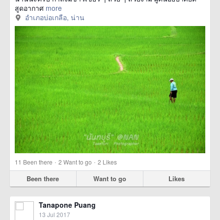
สูดอากาศ
more
อำเภอบ่อเกลือ, น่าน
·
·
11
Been there
2
Want to go
2
Likes
Been there
Want to go
Likes
Tanapone Puang
13 Jul 2017