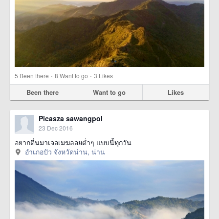
·
·
5
Been there
8
Want to go
3
Likes
Been there
Want to go
Likes
Picasza sawangpol
23 Dec 2016
อยากตื่นมาเจอเมฆลอยต่ำๆ แบบนี้ทุกวัน
อำเภอปัว จังหวัดน่าน, น่าน